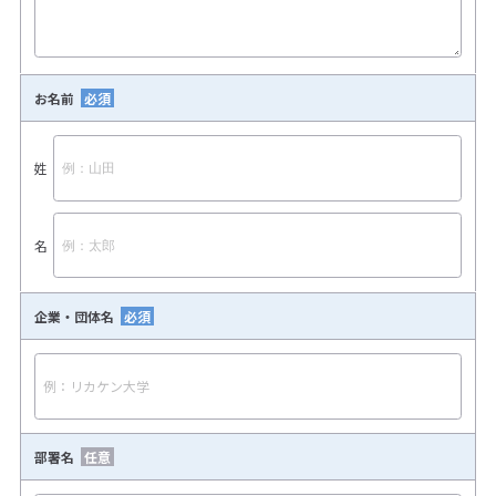
お名前
姓
名
企業・団体名
部署名