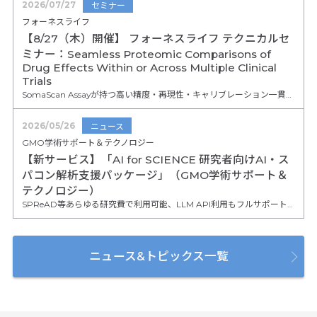
2026/07/27
セミナー
フォーネスライフ
【8/27（木）開催】 フォーネスライフ テクニカルセ
ミナー：Seamless Proteomic Comparisons of
Drug Effects Within or Across Multiple Clinical
Trials
SomaScan Assayが持つ高い精度・再現性・キャリブレーション一貫性により、ブリッジングサンプルを用いることなく、異なる臨床試験やアッセイバージョン間でプロテオミクスデータを比較・統合できることをご紹介します。 創薬、疾患スクリーニング、リスク予測モデル開発における実際の事例を通じて、データ統合によるバイオマーカー探索の効率化と、長期的かつ大規模な臨床研究を支えるSomaScanの価値についてご説明します。
2026/05/26
ニュース
GMO学術サポート＆テクノロジー
【新サービス】「AI for SCIENCE 研究者向けAI・ス
パコン解析支援パッケージ」（GMO学術サポート＆
テクノロジー）
SPReAD等あらゆる研究費で利用可能、LLM API利用もフルサポート！「AI for SCIENCE 研究者向けAI・スパコン解析支援パッケージ」の提供を開始しました
ニュース&トピックス一覧