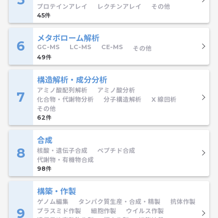
プロテインアレイ
レクチンアレイ
その他
45
メタボローム解析
6
GC-MS
LC-MS
CE-MS
その他
49
構造解析・成分分析
アミノ酸配列解析
アミノ酸分析
7
化合物・代謝物分析
分子構造解析
X 線回析
その他
62
合成
8
核酸・遺伝子合成
ペプチド合成
代謝物・有機物合成
98
構築・作製
ゲノム編集
タンパク質生産・合成・精製
抗体作製
9
プラスミド作製
細胞作製
ウイルス作製