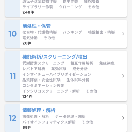
遺伝子改変動物作製
標本作製
細胞培養
ライブラリー作製
クローニング
その他
248
前処理・保管
10
化合物・代謝物精製
バンキング
核酸抽出・精製
電気泳動
その他
28
機能解析/スクリーニング/検出
代謝酵素スクリーニング
相互作用解析
免疫染色
レパトア解析
薬効試験
成分分析
11
インサイチューハイブリダイゼーション
品質評価・安全性試験
生体試料分析
コンタミネーション検出
インシリコスクリーニング・解析
その他
134
情報処理・解析
12
画像処理・解析
データ処理・解析
バイオインフォマティクス解析
その他
88