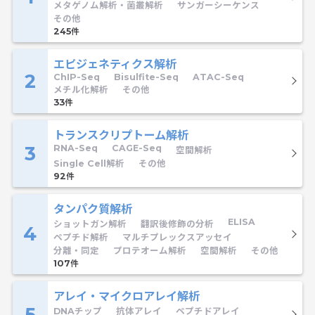
メタゲノム解析・菌叢解析
サンガーシーケンス
その他
245
エピジェネティクス解析
2
ChIP-Seq
Bisulfite-Seq
ATAC-Seq
メチル化解析
その他
33
トランスクリプトーム解析
3
RNA-Seq
CAGE-Seq
空間解析
Single Cell解析
その他
92
タンパク質解析
ELISA
ショットガン解析
翻訳後修飾の分析
4
ペプチド解析
マルチプレックスアッセイ
分離・同定
プロテオーム解析
空間解析
その他
107
アレイ・マイクロアレイ解析
5
DNAチップ
抗体アレイ
ペプチドアレイ