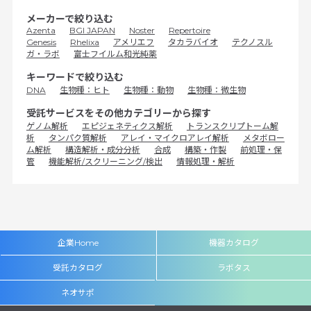
メーカーで絞り込む
Azenta
BGI JAPAN
Noster
Repertoire
Genesis
Rhelixa
アメリエフ
タカラバイオ
テクノスル
ガ・ラボ
富士フイルム和光純薬
キーワードで絞り込む
DNA
生物種：ヒト
生物種：動物
生物種：微生物
受託サービスをその他カテゴリーから探す
ゲノム解析
エピジェネティクス解析
トランスクリプトーム解
析
タンパク質解析
アレイ・マイクロアレイ解析
メタボロー
ム解析
構造解析・成分分析
合成
構築・作製
前処理・保
管
機能解析/スクリーニング/検出
情報処理・解析
企業Home
機器カタログ
受託カタログ
ラボタス
ネオサポ