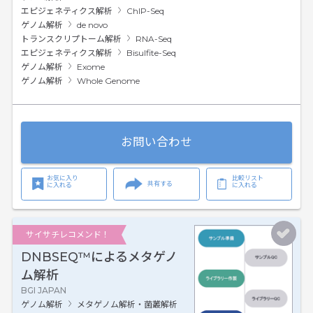
エピジェネティクス解析
ChIP-Seq
ゲノム解析
de novo
トランスクリプトーム解析
RNA-Seq
エピジェネティクス解析
Bisulfite-Seq
ゲノム解析
Exome
ゲノム解析
Whole Genome
お問い合わせ
お気に入り
比較リスト
共有する
に入れる
に入れる
サイサチレコメンド！
DNBSEQ™によるメタゲノ
ム解析
BGI JAPAN
ゲノム解析
メタゲノム解析・菌叢解析