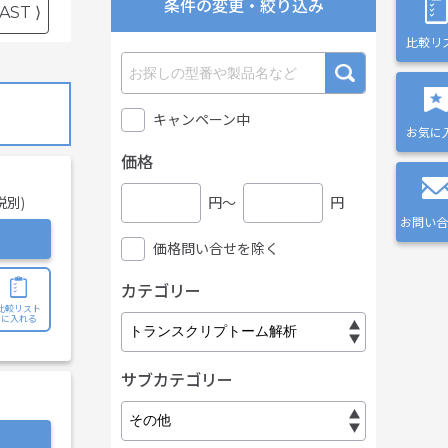
条件の変更・絞り込み
AST ⟩
比較リ
キャンペーン中
お気に
価格
税別)
円〜
円
お問い合
価格問い合せを除く
カテゴリー
比較リスト
に入れる
サブカテゴリー