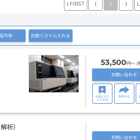
⟨ FIRST
⟨
1
⟩
L
括共有
比較リストに入れる
53,500
円〜 (
お問い合わせ
お気に入り
共有する
に入れる
配列解析）
お問い合わせ