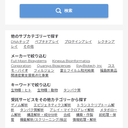
検索
他のサブカテゴリーで探す
DNAチップ
ペプチドアレイ
プロテインアレイ
レクチンア
レイ
その他
メーカーで絞り込む
Full Moon Biosystems
Kinexus Bioinformatics
Corporation
Quansys Biosciences
RayBiotech, Inc
コス
モ・バイオ
フィルジェン
富士フイルム和光純薬
福島医薬品
関連産業支援拠点化事業
キーワードで絞り込む
生物種：ヒト
生物種：動物
タンパク質
受託サービスをその他カテゴリーから探す
ゲノム解析
エピジェネティクス解析
トランスクリプトーム解
析
タンパク質解析
アレイ・マイクロアレイ解析
メタボロー
ム解析
構造解析・成分分析
合成
構築・作製
前処理・保
管
機能解析/スクリーニング/検出
情報処理・解析