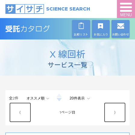
SCIENCE SEARCH
MENU
比較リスト
お気に入り
お問い合わせ
X 線回析
サービス一覧
全
2
件
⟨
1
⟩