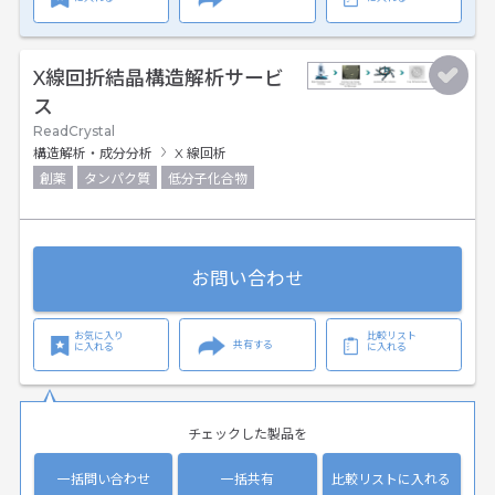
X線回折結晶構造解析サービ
ス
ReadCrystal
構造解析・成分分析
X 線回析
創薬
タンパク質
低分子化合物
お問い合わせ
お気に入り
比較リスト
共有する
に入れる
に入れる
チェックした製品を
一括問い合わせ
一括共有
比較リストに入れる