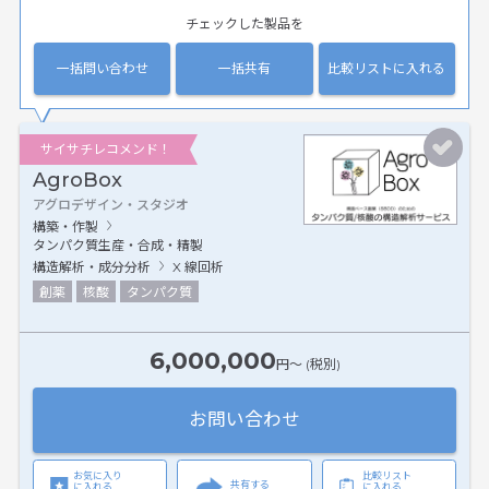
チェックした製品を
一括問い合わせ
一括共有
比較リストに入れる
サイサチレコメンド！
AgroBox
アグロデザイン・スタジオ
構築・作製
タンパク質生産・合成・精製
構造解析・成分分析
X 線回析
創薬
核酸
タンパク質
6,000,000
円〜 (税別)
お問い合わせ
お気に入り
比較リスト
共有する
に入れる
に入れる