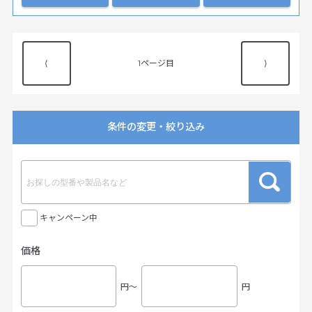
⟨
1
⟩
条件の変更・絞り込み
キャンペーン中
価格
円〜
円