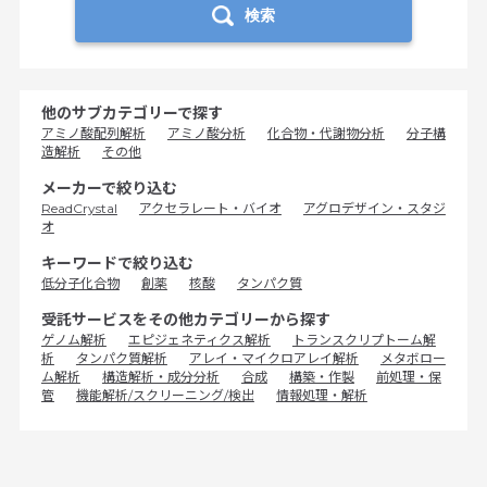
検索
他のサブカテゴリーで探す
アミノ酸配列解析
アミノ酸分析
化合物・代謝物分析
分子構
造解析
その他
メーカーで絞り込む
ReadCrystal
アクセラレート・バイオ
アグロデザイン・スタジ
オ
キーワードで絞り込む
低分子化合物
創薬
核酸
タンパク質
受託サービスをその他カテゴリーから探す
ゲノム解析
エピジェネティクス解析
トランスクリプトーム解
析
タンパク質解析
アレイ・マイクロアレイ解析
メタボロー
ム解析
構造解析・成分分析
合成
構築・作製
前処理・保
管
機能解析/スクリーニング/検出
情報処理・解析