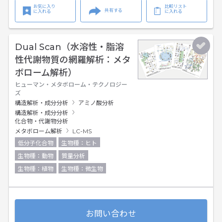
お気に入り
比較リスト
共有する
に入れる
に入れる
Dual Scan（水溶性・脂溶
性代謝物質の網羅解析：メタ
ボローム解析）
ヒューマン・メタボローム・テクノロジー
ズ
構造解析・成分分析
アミノ酸分析
構造解析・成分分析
化合物・代謝物分析
メタボローム解析
LC-MS
低分子化合物
生物種：ヒト
生物種：動物
質量分析
生物種：植物
生物種：微生物
お問い合わせ