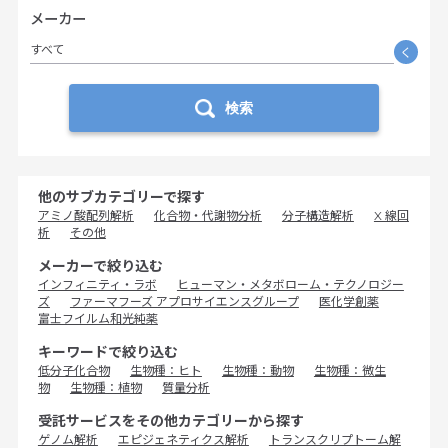
メーカー
すべて
く
検索
他のサブカテゴリーで探す
アミノ酸配列解析
化合物・代謝物分析
分子構造解析
X 線回
析
その他
メーカーで絞り込む
インフィニティ・ラボ
ヒューマン・メタボローム・テクノロジー
ズ
ファーマフーズ アプロサイエンスグループ
医化学創薬
富士フイルム和光純薬
キーワードで絞り込む
低分子化合物
生物種：ヒト
生物種：動物
生物種：微生
物
生物種：植物
質量分析
受託サービスをその他カテゴリーから探す
ゲノム解析
エピジェネティクス解析
トランスクリプトーム解