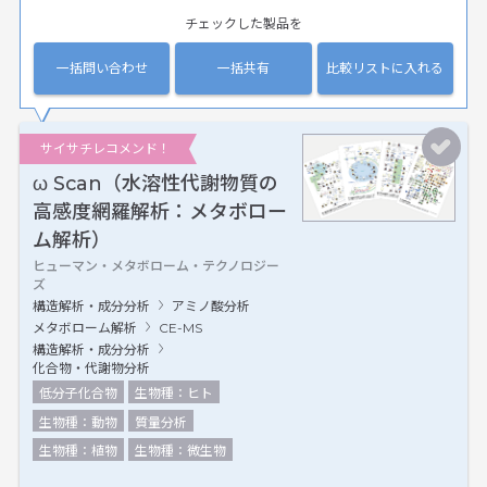
チェックした製品を
一括問い合わせ
一括共有
比較リストに入れる
サイサチレコメンド！
ω Scan（水溶性代謝物質の
高感度網羅解析：メタボロー
ム解析）
ヒューマン・メタボローム・テクノロジー
ズ
構造解析・成分分析
アミノ酸分析
メタボローム解析
CE-MS
構造解析・成分分析
化合物・代謝物分析
低分子化合物
生物種：ヒト
生物種：動物
質量分析
生物種：植物
生物種：微生物