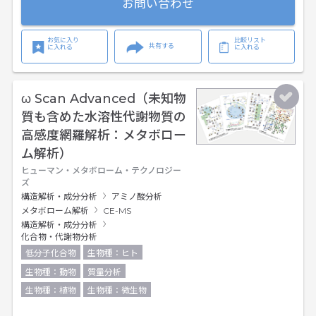
お問い合わせ
お気に入り
比較リスト
共有する
に入れる
に入れる
ω Scan Advanced（未知物
質も含めた水溶性代謝物質の
高感度網羅解析：メタボロー
ム解析）
ヒューマン・メタボローム・テクノロジー
ズ
構造解析・成分分析
アミノ酸分析
メタボローム解析
CE-MS
構造解析・成分分析
化合物・代謝物分析
低分子化合物
生物種：ヒト
生物種：動物
質量分析
生物種：植物
生物種：微生物