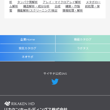
析
タンパク質解析
アレイ・マイクロアレイ解析
メタボロー
ム解析
構造解析・成分分析
合成
構築・作製
前処理・保
管
機能解析/スクリーニング/検出
情報処理・解析
企業Home
機器カタログ
受託カタログ
ラボタス
ネオサポ
サイサチ公式SNS