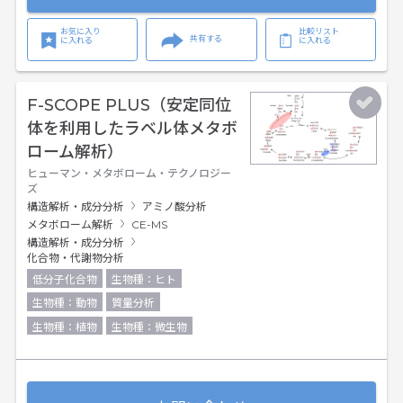
お気に入り
比較リスト
共有する
に入れる
に入れる
F-SCOPE PLUS（安定同位
体を利用したラベル体メタボ
ローム解析）
ヒューマン・メタボローム・テクノロジー
ズ
構造解析・成分分析
アミノ酸分析
メタボローム解析
CE-MS
構造解析・成分分析
化合物・代謝物分析
低分子化合物
生物種：ヒト
生物種：動物
質量分析
生物種：植物
生物種：微生物