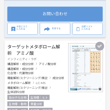
お問い合わせ
お気に入り
比較リスト
共有する
に入れる
に入れる
ターゲットメタボローム解
析 アミノ酸
インフィニティ・ラボ
構造解析・成分分析
アミノ酸分析
構造解析・成分分析
化合物・代謝物分析
機能解析/スクリーニング/検出
成分分析
メタボローム解析
LC-MS
機能解析/スクリーニング/検出
生体試料分析
低分子化合物
生物種：ヒト
生物種：動物
質量分析