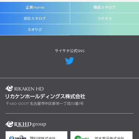
企業Home
機器カタログ
受託カタログ
ラボタス
ネオサポ
サイサチ公式SNS
〒460-0007 名古屋市中区新栄一丁目33番1号
理科研株式会社
並木薬品株式会社