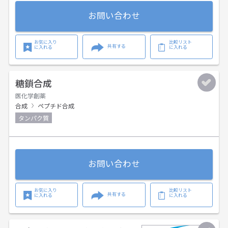
お問い合わせ
お気に入り
比較リスト
共有する
に入れる
に入れる
糖鎖合成
医化学創薬
合成
ペプチド合成
タンパク質
お問い合わせ
お気に入り
比較リスト
共有する
に入れる
に入れる