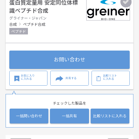
蛋白質定量用 安定同位体標
識ペプチド合成
グライナー・ジャパン
合成
ペプチド合成
ペプチド
お問い合わせ
お気に入り
比較リスト
共有する
に入れる
に入れる
チェックした製品を
一括問い合わせ
一括共有
比較リストに入れる