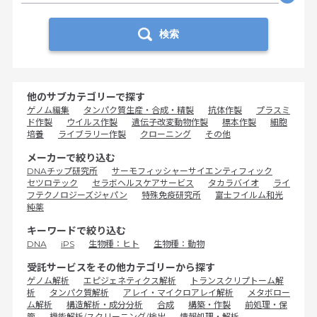
検索
他のサブカテゴリーで探す
ゲノム編集
タンパク質生産・合成・精製
抗体作製
プラスミ
ド作製
ウイルス作製
遺伝子改変動物作製
標本作製
細胞
培養
ライブラリー作製
クローニング
その他
メーカーで絞り込む
DNAチップ研究所
サーモフィッシャーサイエンティフィック
セツロテック
セラボヘルスケアサービス
タカラバイオ
ライ
フテクノロジーズジャパン
特殊免疫研究所
富士フイルム和光
純薬
キーワードで絞り込む
DNA
iPS
生物種：ヒト
生物種：動物
受託サービスをその他カテゴリーから探す
ゲノム解析
エピジェネティクス解析
トランスクリプトーム解
析
タンパク質解析
アレイ・マイクロアレイ解析
メタボロー
ム解析
構造解析・成分分析
合成
構築・作製
前処理・保
管
機能解析/スクリーニング/検出
情報処理・解析