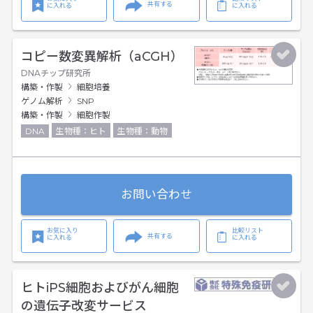
共有する
に入れる
に入れる
コピー数変異解析（aCGH）
DNAチップ研究所
構築・作製
細胞培養
ゲノム解析
SNP
構築・作製
細胞作製
DNA
生物種：ヒト
生物種：動物
お問い合わせ
お気に入り
比較リスト
共有する
に入れる
に入れる
ヒトiPS細胞およびがん細胞
の遺伝子改変サービス