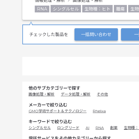
情報処理・解析
画像処理・解析
RNA
シングルセル
生物種：ヒト
腫瘍
生物
チェックした製品を
一括問い合わせ
一
他のサブカテゴリーで探す
画像処理・解析
データ処理・解析
その他
メーカーで絞り込む
GMO学術サポート＆テクノロジー
Rhelixa
キーワードで絞り込む
シングルセル
ロングリード
AI
RNA
創薬
生物種：
受託サービスをその他カテゴリーから探す