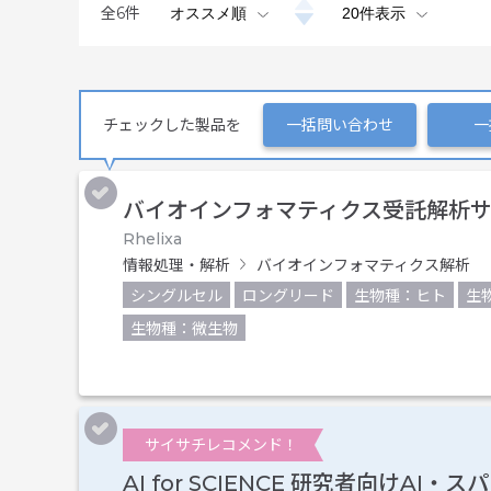
全
6
件
チェックした製品を
一括問い合わせ
一
バイオインフォマティクス受託解析
Rhelixa
情報処理・解析
バイオインフォマティクス解析
シングルセル
ロングリード
生物種：ヒト
生
生物種：微生物
サイサチレコメンド！
AI for SCIENCE 研究者向けAI・