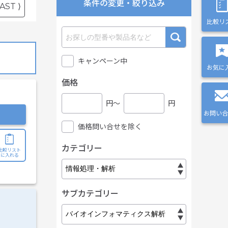
条件の変更・絞り込み
AST ⟩
比較リ
キャンペーン中
お気に
価格
円〜
円
お問い合
価格問い合せを除く
カテゴリー
比較リスト
に入れる
サブカテゴリー