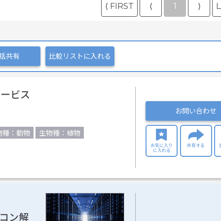
⟨ FIRST
⟨
1
⟩
L
括共有
比較リストに入れる
サービス
お問い合わせ
物種：動物
生物種：植物
お気に入り
共有する
に入れる
スパコン解