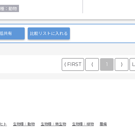
種：動物
括共有
比較リストに入れる
⟨ FIRST
⟨
1
⟩
L
ヒト
生物種：動物
生物種：微生物
生物種：植物
腫瘍