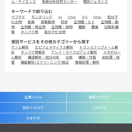
ム・サイエンス
免疫分析研究センター
理研ジェネシス
キーワードで絞り込む
ペプチド
モニタリング
AI
DNA
iPS
RNA
低分子
化合物
創薬
実験動物
抗体
生物種：ヒト
生物種：動
物
生物種：微生物
生物種：植物
糖鎖
腫瘍
試験系構
築
タンパク質
高分子化合物
受託サービスをその他カテゴリーから探す
ゲノム解析
エピジェネティクス解析
トランスクリプトーム解
析
タンパク質解析
アレイ・マイクロアレイ解析
メタボロー
ム解析
構造解析・成分分析
合成
構築・作製
前処理・保
管
機能解析/スクリーニング/検出
情報処理・解析
企業Home
機器カタログ
受託カタログ
ラボタス
ネオサポ