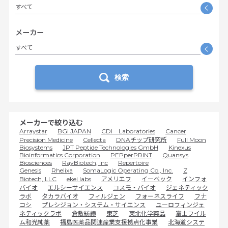
すべて
く
メーカー
すべて
く
検索
メーカーで絞り込む
Arraystar
BGI JAPAN
CDI Laboratories
Cancer
Precision Medicine
Cellecta
DNAチップ研究所
Full Moon
Biosystems
JPT Peptide Technologies GmbH
Kinexus
Bioinformatics Corporation
PEPperPRINT
Quansys
Biosciences
RayBiotech, Inc
Repertoire
Genesis
Rhelixa
SomaLogic Operating Co., Inc.
Z
Biotech, LLC
ekei labs
アメリエフ
イーベック
インフォ
バイオ
エルシーサイエンス
コスモ・バイオ
ジェネティック
ラボ
タカラバイオ
フィルジェン
フォーネスライフ
フナ
コシ
プレシジョン・システム・サイエンス
ユーロフィンジェ
ネティックラボ
倉敷紡績
東芝
東北化学薬品
富士フイル
ム和光純薬
福島医薬品関連産業支援拠点化事業
北海道システ