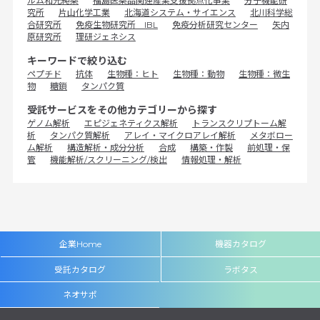
ルム和光純薬
福島医薬品関連産業支援拠点化事業
分子機能研
究所
片山化学工業
北海道システム・サイエンス
北川科学総
合研究所
免疫生物研究所 IBL
免疫分析研究センター
矢内
原研究所
理研ジェネシス
キーワードで絞り込む
ペプチド
抗体
生物種：ヒト
生物種：動物
生物種：微生
物
糖鎖
タンパク質
受託サービスをその他カテゴリーから探す
ゲノム解析
エピジェネティクス解析
トランスクリプトーム解
析
タンパク質解析
アレイ・マイクロアレイ解析
メタボロー
ム解析
構造解析・成分分析
合成
構築・作製
前処理・保
管
機能解析/スクリーニング/検出
情報処理・解析
企業Home
機器カタログ
受託カタログ
ラボタス
ネオサポ