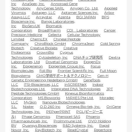
Inc
AnaSpec, Inc.
Annoroad Gene
Technology
AnyGenes SARL
Anygen Co., Ltd.
Applied
Viromics
Aptagen, LLC
Aptamer Sciences Inc.
Arbor
Assays LLC
Arraystar
Azenta
BGI JAPAN
BPS
Bioscience Inc.
Bangs Laboratories,
Inc
BioServUK
Biomatik
Corporation
BroadPharm
CDI Laboratories
Cancer
Precision Medicine
Cellecta
Cellular Technology
Limited
ChemLEX
Chinese Peptide
Company
ChiroBlock GmbH
ChromaJean
Cold Spring
Biotech
Creative Biolabs
Creative
Proteomics
CrownBio
Cygnus
Technologies
Cytoskeleton, Inc
DNAチップ研究所
Dextra
Laboratories, Ltd
Dovetail Genomics
EpigenDx
Inc.
Epigeneron
Epigentek Group Inc.
Focus
Biomolecules
Foli Bio
Frontier Scientific Inc.
Full Moon
Biosystems
GMO学術サポート＆テクノロジー
Gen-H
Genetic Engineering Heidelberg GmbH
GeneTools,
LLC
ITSI-Biosciences, LLC
InSCREENeX
Indoor
Biotechnologies Ltd.
Integrated DNA Technologies
JPT
Peptide Technologies GmbH
Kinexus Bioinformatics
Corporation
MS Bioworks
MiRXES Pte Ltd.
Moradec
LLC
MySkin
Nanovex Biotechnologies,
S.L.
Noster
O.D.260 Inc
Omega Bio-tek, Inc.
OriGene
Technologies, Inc.
PEPperPRINT
PGL(ピージーエ
ル)
Phase Genomics
Phenocell SAS
Phoenix
Pharmaceuticals, Inc.
ProImmune Ltd.
QVQ Holding
BV
Quansys Biosciences
R&D Systems, Inc.
Rapid
Novor, Inc.
RayBiotech, Inc
ReadCrystal
Repertoire