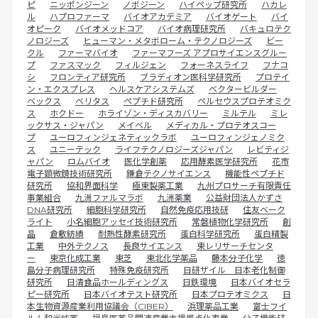
ピ
ニッポンジーン
ノボジーン
ハイペップ研究所
ハカレ
ル
ハプロファーマ
バイオアカデミア
バイオゲート
バイ
オピーク
バイオメッドコア
バイオ病理研究所
バキュロテク
ノロジーズ
ヒューマン・メタボローム・テクノロジーズ
ビー
クル
ファーマバイオ
ファーマフーズ アプロサイエンスグルー
プ
ファスマック
フィルジェン
フォーネスライフ
フナコ
シ
フロンティア研究所
ブラディオン医科学研究所
プロテイ
ン・エクスプレス
ヘルスケアシステムズ
ベクタービルダー
ベックス
ベリタス
ペプチド研究所
ペルセウスプロテオミク
ス
ホクドー
ホライゾン・ディスカバリー
ミルテル
ミレ
ックサス・ジャパン
メイベル
メディカル・プロテオスコー
プ
ユーロフィンジェネティックラボ
ユーロフィンジェノミク
ス
ユニーテック
ライフテクノロジーズジャパン
レビティジ
ャパン
ロムバイオ
医化学創薬
応用酵素医学研究所
花市
電子顕微鏡技術研究所
鎌倉テクノサイエンス
機能性ペプチド
研究所
協和界面科学
極東製薬工業
九州プロサーチ有限責任
事業組合
九洲ファルマラボ
九洲薬業
公益財団法人かずさ
DNA研究所
細胞科学研究所
自然免疫応用技研
住友ベーク
ライト
小名細胞アッセイ技術研究所
常磐植物化学研究所
創
晶
倉敷紡績
耐熱性酵素研究所
蛋白科学研究所
蛋白精製
工業
中外テクノス
長良サイエンス
東レリサーチセンタ
ー
東京化成工業
東芝
東北化学薬品
藤本分子化学
徳
島分子病理研究所
特殊免疫研究所
日研ザイル 日本老化制御
研究所
日清食品ホールディングス
日鉄環境
日本バイオセラ
ピー研究所
日本バイオテスト研究所
日本プロテオミクス
日
本生物資源産業利用協議会（CIBER）
浜理薬品工業
富士フイ