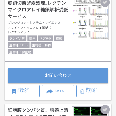
糖鎖切断酵素処理_レクチン
マイクロアレイ糖鎖解析受託
サービス
プレシジョン・システム・サイエンス
アレイ・マイクロアレイ解析
レクチンアレイ
タンパク質
抗体
ペプチド
糖鎖
生物種：ヒト
生物種：動物
生物種：微生物
お問い合わせ
お気に入り
比較リスト
共有する
に入れる
に入れる
細胞膜タンパク質、培養上清