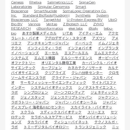
Genesis
Rhelixa
Salimetrics LLC
SignaGen
Laboratories
Singular Genomics
Smart
Bioscience
SmartNuclide
SomaLogic Operating Co.,
Inc.
Standard BioTools(Fluidigm)
Synthelis
System
Biosciences, LLC
TargetMol
U-Protein Express BV
UbiQ
Bio BV
Varinos
Veritas
Z Biotech, LLC
ZYMO
RESEARCH
cBioinformatics
ekei labs
iBody
tebu-
bio
あすか製薬メディカル
いであ
アイティーエム
アクセ
ラレート・バイオ
アグロデザイン・スタジオ
アズワン
アメ
リエフ
アンチキャンサージャパン
イーベック
イムノジェネ
テクス
インフィニティ・ラボ
インフォバイオ
インプランタ
イノベーションズ
エーセル
エスアールエル
エムエステクノ
システムズ
エムエス機器
エルシーサイエンス
オーピーバイ
オファクトリー
オリエンタル酵母工業
カーバンクル・バイオ
サイエンテック
カーブジェン
カネカテクノリサーチ
カルナ
バイオサイエンス
クリアライズ
クレハ分析センター
クロモ
ソームサイエンスラボ
グライナー・ジャパン
コスモ・バイ
オ
サーモフィッシャーサイエンティフィック
サイトパスファ
インダー
システムバイオティックス
シノテストサイエンス・
ラボ
シンプロジェン
ジーンフロンティア
ジェネティックラ
ボ
ジェノスタッフ
ジェンスクリプトジャパン
ジャクソン・
ラボラトリー・ジャパン
ジャパン・バイオシーラム
ジャパン
ディスプレイ 海老名R&Dセンター
スカイライト・バイオテッ
ク
スクラム
スディックスバイオテック
スリーエス
セツ
ロテック
セラボヘルスケアサービス
ゼオンバイオソリューシ
ョンズ
タカラバイオ
ティシューバイネット
テクノスルガ・
ラボ
トミーデジタルバイオロジー
トランスジェニック
ニッ