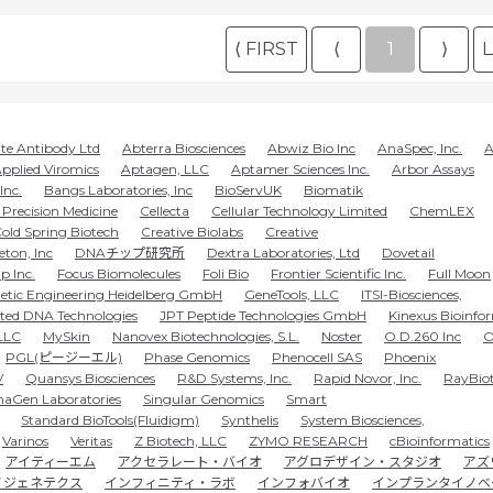
⟨ FIRST
⟨
1
⟩
L
te Antibody Ltd
Abterra Biosciences
Abwiz Bio Inc
AnaSpec, Inc.
A
pplied Viromics
Aptagen, LLC
Aptamer Sciences Inc.
Arbor Assays
Inc.
Bangs Laboratories, Inc
BioServUK
Biomatik
Precision Medicine
Cellecta
Cellular Technology Limited
ChemLEX
old Spring Biotech
Creative Biolabs
Creative
eton, Inc
DNAチップ研究所
Dextra Laboratories, Ltd
Dovetail
p Inc.
Focus Biomolecules
Foli Bio
Frontier Scientific Inc.
Full Moon
etic Engineering Heidelberg GmbH
GeneTools, LLC
ITSI-Biosciences,
ated DNA Technologies
JPT Peptide Technologies GmbH
Kinexus Bioinfo
LLC
MySkin
Nanovex Biotechnologies, S.L.
Noster
O.D.260 Inc
O
PGL(ピージーエル)
Phase Genomics
Phenocell SAS
Phoenix
V
Quansys Biosciences
R&D Systems, Inc.
Rapid Novor, Inc.
RayBiot
naGen Laboratories
Singular Genomics
Smart
Standard BioTools(Fluidigm)
Synthelis
System Biosciences,
Varinos
Veritas
Z Biotech, LLC
ZYMO RESEARCH
cBioinformatics
アイティーエム
アクセラレート・バイオ
アグロデザイン・スタジオ
アズ
ノジェネテクス
インフィニティ・ラボ
インフォバイオ
インプランタイノベ