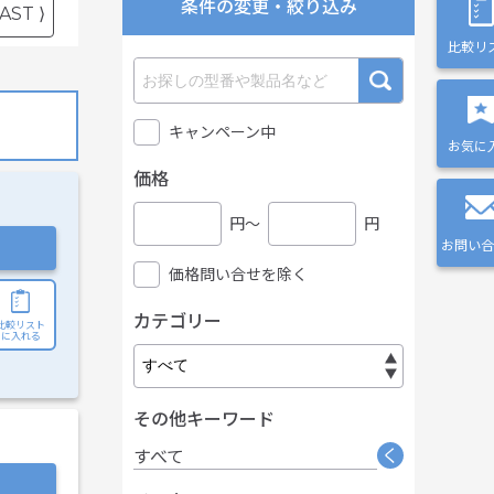
条件の変更・絞り込み
AST ⟩
比較リ
キャンペーン中
お気に
価格
円〜
円
お問い合
価格問い合せを除く
カテゴリー
比較リスト
に入れる
その他キーワード
く
すべて