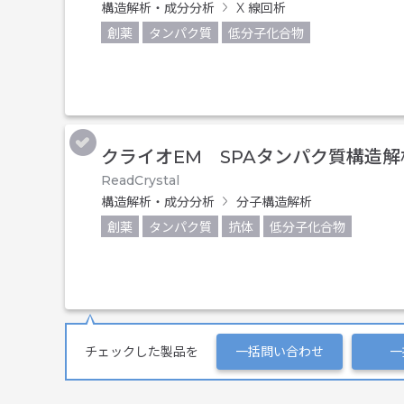
構造解析・成分分析
X 線回析
創薬
タンパク質
低分子化合物
クライオEM SPAタンパク質構造解
ReadCrystal
構造解析・成分分析
分子構造解析
創薬
タンパク質
抗体
低分子化合物
チェックした製品を
一括問い合わせ
一