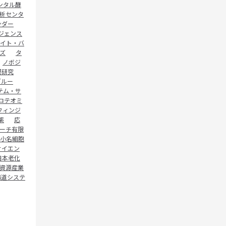
ンタル酵
析センタ
ンダー
ジェンス
イト・バ
ズ
タ
ノボジ
理研究
グルー
テム・サ
ロテオミ
フィンジ
薬
応
ーチ有限
小名細胞
サイエン
日本老化
資源産業
海道システ