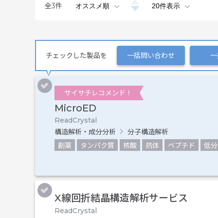
全
3
件
チェックした製品を
一括問い合わせ
一
サイサチレコメンド！
MicroED
ReadCrystal
構造解析・成分分析
分子構造解析
創薬
タンパク質
核酸
抗体
ペプチド
低分
X線回折結晶構造解析サービス
ReadCrystal