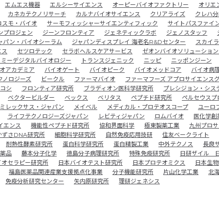
エムエス機器
エルシーサイエンス
オーピーバイオファクトリー
オリエ
カネカテクノリサーチ
カルナバイオサイエンス
クリアライズ
クレハ分
コスモ・バイオ
サーモフィッシャーサイエンティフィック
サイトパスファイ
ンプロジェン
ジーンフロンティア
ジェネティックラボ
ジェノスタッフ
ャパン・バイオシーラム
ジャパンディスプレイ 海老名R&Dセンター
スカイラ
エス
セツロテック
セラボヘルスケアサービス
ゼオンバイオソリューション
トミーデジタルバイオロジー
トランスジェニック
ニッピ
ニッポンジーン
オアカデミア
バイオゲート
バイオピーク
バイオメッドコア
バイオ病
クノロジーズ
ビークル
ファーマバイオ
ファーマフーズ アプロサイエンス
コシ
フロンティア研究所
ブラディオン医科学研究所
プレシジョン・シス
ベクタービルダー
ベックス
ベリタス
ペプチド研究所
ペルセウスプ
ミレックサス・ジャパン
メイベル
メディカル・プロテオスコープ
ユーロ
ライフテクノロジーズジャパン
レビティジャパン
ロムバイオ
医化学創
イエンス
機能性ペプチド研究所
協和界面科学
極東製薬工業
九州プロサ
かずさDNA研究所
細胞科学研究所
自然免疫応用技研
住友ベークライト
耐熱性酵素研究所
蛋白科学研究所
蛋白精製工業
中外テクノス
長良
薬品
藤本分子化学
徳島分子病理研究所
特殊免疫研究所
日研ザイル 
イオセラピー研究所
日本バイオテスト研究所
日本プロテオミクス
日本生物
福島医薬品関連産業支援拠点化事業
分子機能研究所
片山化学工業
北
免疫分析研究センター
矢内原研究所
理研ジェネシス