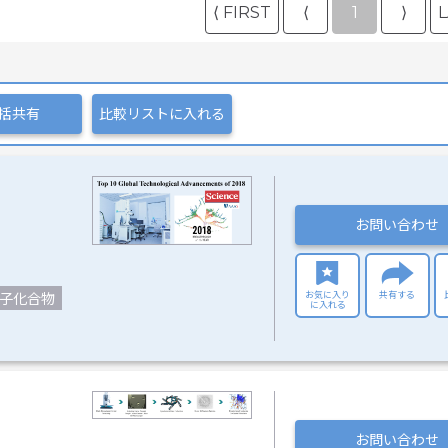
⟨ FIRST
⟨
1
⟩
L
括共有
比較リストに入れる
お問い合わせ
お気に入り
共有する
子化合物
に入れる
お問い合わせ