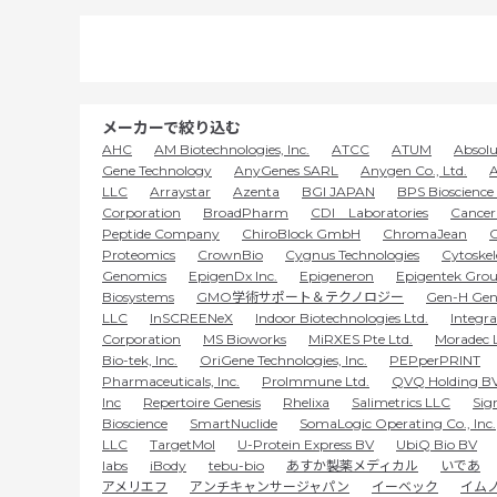
メーカーで絞り込む
AHC
AM Biotechnologies, Inc.
ATCC
ATUM
Absolu
Gene Technology
AnyGenes SARL
Anygen Co., Ltd.
A
LLC
Arraystar
Azenta
BGI JAPAN
BPS Bioscience 
Corporation
BroadPharm
CDI Laboratories
Cancer 
Peptide Company
ChiroBlock GmbH
ChromaJean
C
Proteomics
CrownBio
Cygnus Technologies
Cytoskel
Genomics
EpigenDx Inc.
Epigeneron
Epigentek Grou
Biosystems
GMO学術サポート＆テクノロジー
Gen-H Gen
LLC
InSCREENeX
Indoor Biotechnologies Ltd.
Integr
Corporation
MS Bioworks
MiRXES Pte Ltd.
Moradec 
Bio-tek, Inc.
OriGene Technologies, Inc.
PEPperPRINT
Pharmaceuticals, Inc.
ProImmune Ltd.
QVQ Holding B
Inc
Repertoire Genesis
Rhelixa
Salimetrics LLC
Sig
Bioscience
SmartNuclide
SomaLogic Operating Co., Inc.
LLC
TargetMol
U-Protein Express BV
UbiQ Bio BV
labs
iBody
tebu-bio
あすか製薬メディカル
いであ
アメリエフ
アンチキャンサージャパン
イーベック
イム