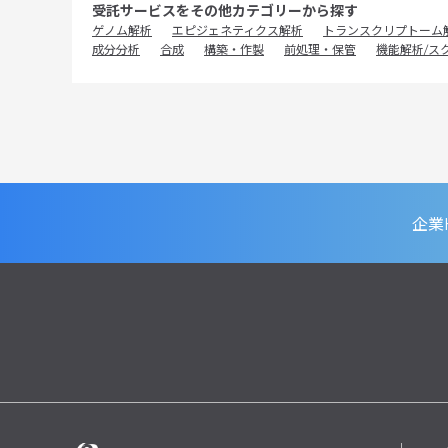
受託サービスをその他カテゴリーから探す
ゲノム解析
エピジェネティクス解析
トランスクリプトーム
成分分析
合成
構築・作製
前処理・保管
機能解析/ス
企業