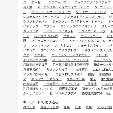
ズ
エーセル
エスアールエル
エムエステクノシステムズ
母工業
カーバンクル・バイオサイエンテック
カーブジェン
ー
クロモソームサイエンスラボ
グライナー・ジャパン
システムバイオティックス
シノテストサイエンス・ラボ
シ
クリプトジャパン
ジャクソン・ラボラトリー・ジャパン
ジ
イオテック
スクラム
スディックスバイオテック
スリー
カラバイオ
ティシューバイネット
テクノスルガ・ラボ
ーン
ハイペップ研究所
ハカレル
ハプロファーマ
バイ
所
バキュロテクノロジーズ
ヒューマン・メタボローム・テ
プ
ファスマック
フィルジェン
フォーネスライフ
フナ
イエンス
プロテイン・エクスプレス
ヘルスケアシステムズ
クス
ホクドー
ホライゾン・ディスカバリー
ミルテル
ェネティックラボ
ユーロフィンジェノミクス
ユニーテック
用酵素医学研究所
花市電子顕微鏡技術研究所
鎌倉テクノサ
責任事業組合
九洲ファルマラボ
九洲薬業
公益財団法人
アッセイ技術研究所
常磐植物化学研究所
創晶
倉敷紡績
ス
東レリサーチセンター
東京化成工業
東芝
東北化学
制御研究所
日清食品ホールディングス
日鉄環境
日本バ
利用協議会（CIBER）
浜理薬品工業
富士フイルム和光純薬
ム・サイエンス
北川科学総合研究所
免疫生物研究所 IBL
キーワードで絞り込む
ペプチド
低分子化合物
創薬
抗体
核酸
タンパク質