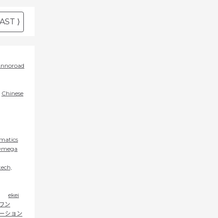
AST ⟩
nnoroad
Chinese
rmatics
mega
ech,
ekei
ワン
ーション