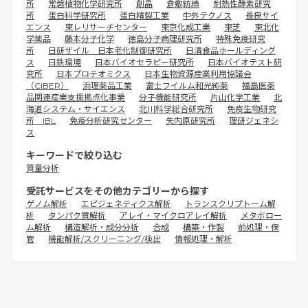
所
常磐植物化学研究所
創晶
倉敷紡績
耐熱性酵素研究
所
蛋白科学研究所
蛋白精製工業
中外テクノス
長良サイ
エンス
東レリサーチセンター
東京化成工業
東芝
東北化
学薬品
藤本分子化学
徳島分子病理研究所
特殊免疫研究
所
日研ザイル 日本老化制御研究所
日清食品ホールディング
ス
日鉄環境
日本バイオセラピー研究所
日本バイオテスト研
究所
日本プロテオミクス
日本生物資源産業利用協議会
（CIBER）
浜理薬品工業
富士フイルム和光純薬
福島医薬
品関連産業支援拠点化事業
分子機能研究所
片山化学工業
北
海道システム・サイエンス
北川科学総合研究所
免疫生物研究
所 IBL
免疫分析研究センター
矢内原研究所
理研ジェネシ
ス
キーワードで絞り込む
質量分析
受託サービスをその他カテゴリーから探す
ゲノム解析
エピジェネティクス解析
トランスクリプトーム解
析
タンパク質解析
アレイ・マイクロアレイ解析
メタボロー
ム解析
構造解析・成分分析
合成
構築・作製
前処理・保
管
機能解析/スクリーニング/検出
情報処理・解析