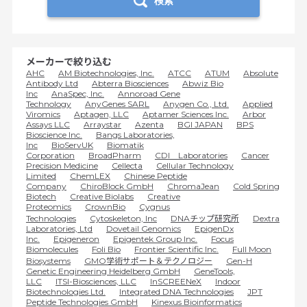
検索
メーカーで絞り込む
AHC
AM Biotechnologies, Inc.
ATCC
ATUM
Absolute
Antibody Ltd
Abterra Biosciences
Abwiz Bio
Inc
AnaSpec, Inc.
Annoroad Gene
Technology
AnyGenes SARL
Anygen Co., Ltd.
Applied
Viromics
Aptagen, LLC
Aptamer Sciences Inc.
Arbor
Assays LLC
Arraystar
Azenta
BGI JAPAN
BPS
Bioscience Inc.
Bangs Laboratories,
Inc
BioServUK
Biomatik
Corporation
BroadPharm
CDI Laboratories
Cancer
Precision Medicine
Cellecta
Cellular Technology
Limited
ChemLEX
Chinese Peptide
Company
ChiroBlock GmbH
ChromaJean
Cold Spring
Biotech
Creative Biolabs
Creative
Proteomics
CrownBio
Cygnus
Technologies
Cytoskeleton, Inc
DNAチップ研究所
Dextra
Laboratories, Ltd
Dovetail Genomics
EpigenDx
Inc.
Epigeneron
Epigentek Group Inc.
Focus
Biomolecules
Foli Bio
Frontier Scientific Inc.
Full Moon
Biosystems
GMO学術サポート＆テクノロジー
Gen-H
Genetic Engineering Heidelberg GmbH
GeneTools,
LLC
ITSI-Biosciences, LLC
InSCREENeX
Indoor
Biotechnologies Ltd.
Integrated DNA Technologies
JPT
Peptide Technologies GmbH
Kinexus Bioinformatics