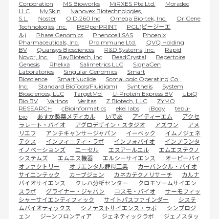
Corporation
MS Bioworks
MiRXES Pte Ltd.
Moradec
LLC
MySkin
Nanovex Biotechnologies,
S.L.
Noster
O.D.260 Inc
Omega Bio-tek, Inc.
OriGene
Technologies, Inc.
PEPperPRINT
PGL(ピージーエ
ル)
Phase Genomics
Phenocell SAS
Phoenix
Pharmaceuticals, Inc.
ProImmune Ltd.
QVQ Holding
BV
Quansys Biosciences
R&D Systems, Inc.
Rapid
Novor, Inc.
RayBiotech, Inc
ReadCrystal
Repertoire
Genesis
Rhelixa
Salimetrics LLC
SignaGen
Laboratories
Singular Genomics
Smart
Bioscience
SmartNuclide
SomaLogic Operating Co.,
Inc.
Standard BioTools(Fluidigm)
Synthelis
System
Biosciences, LLC
TargetMol
U-Protein Express BV
UbiQ
Bio BV
Varinos
Veritas
Z Biotech, LLC
ZYMO
RESEARCH
cBioinformatics
ekei labs
iBody
tebu-
bio
あすか製薬メディカル
いであ
アイティーエム
アクセ
ラレート・バイオ
アグロデザイン・スタジオ
アズワン
アメ
リエフ
アンチキャンサージャパン
イーベック
イムノジェネ
テクス
インフィニティ・ラボ
インフォバイオ
インプランタ
イノベーションズ
エーセル
エスアールエル
エムエステクノ
システムズ
エムエス機器
エルシーサイエンス
オーピーバイ
オファクトリー
オリエンタル酵母工業
カーバンクル・バイオ
サイエンテック
カーブジェン
カネカテクノリサーチ
カルナ
バイオサイエンス
クレハ分析センター
クロモソームサイエン
スラボ
グライナー・ジャパン
コスモ・バイオ
サーモフィッ
シャーサイエンティフィック
サイトパスファインダー
システ
ムバイオティックス
シノテストサイエンス・ラボ
シンプロジ
ェン
ジーンフロンティア
ジェネティックラボ
ジェノスタッ