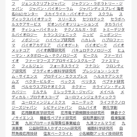
フ
ジェンスクリプトジャパン
ジャクソン・ラボラトリー・ジ
ャパン
ジャパン・バイオシーラム
ジャパンディスプレイ 海老
名R&Dセンター
スカイライト・バイオテック
スクラム
ス
ディックスバイオテック
スリーエス
セツロテック
セラボヘ
ルスケアサービス
ゼオンバイオソリューションズ
タカラバイ
オ
ティシューバイネット
テクノスルガ・ラボ
トミーデジタ
ルバイオロジー
トランスジェニック
ニッピ
ニッポンジー
ン
ノボジーン
ハイペップ研究所
ハカレル
ハプロファー
マ
バイオアカデミア
バイオゲート
バイオピーク
バイオ
メッドコア
バイオ病理研究所
バキュロテクノロジーズ
ヒュ
ーマン・メタボローム・テクノロジーズ
ビークル
ファーマバ
イオ
ファーマフーズ アプロサイエンスグループ
ファスマッ
ク
フィルジェン
フォーネスライフ
フナコシ
フロンティ
ア研究所
ブラディオン医科学研究所
プレシジョン・システ
ム・サイエンス
プロテイン・エクスプレス
ヘルスケアシステ
ムズ
ベクタービルダー
ベックス
ベリタス
ペプチド研究
所
ペルセウスプロテオミクス
ホクドー
ホライゾン・ディス
カバリー
ミルテル
ミレックサス・ジャパン
メイベル
メ
ディカル・プロテオスコープ
ユーロフィンジェネティックラ
ボ
ユーロフィンジェノミクス
ユニーテック
ライフテクノロ
ジーズジャパン
レビティジャパン
ロムバイオ
医化学創
薬
応用酵素医学研究所
花市電子顕微鏡技術研究所
鎌倉テク
ノサイエンス
機能性ペプチド研究所
協和界面科学
極東製薬
工業
九州プロサーチ有限責任事業組合
九洲ファルマラボ
九
洲薬業
公益財団法人かずさDNA研究所
細胞科学研究所
自
然免疫応用技研
住友ベークライト
小名細胞アッセイ技術研究