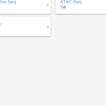
fite-Seq
ATAC-Seq
7
他