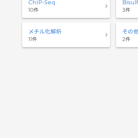
ChIP-Seq
Bisul
10
3
メチル化解析
その
11
2