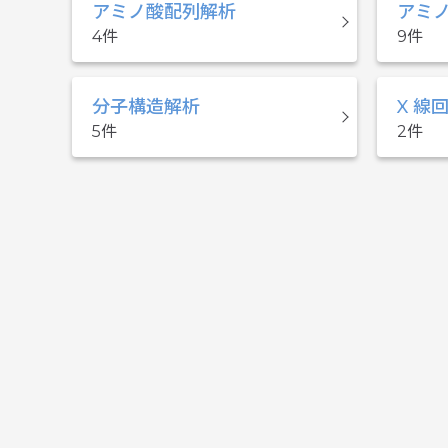
アミノ酸配列解析
アミ
4
9
分子構造解析
X 線
5
2