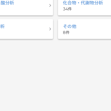
ノ酸分析
化合物・代謝物分析
34
回析
その他
8