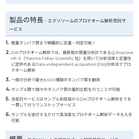
製品の特長
-
エクソソームのプロテオーム解析受託サ
ービス
微量タンパク質まで網羅的に定量・同定可能！
DIAプロテオーム解析では、最新鋭の質量分析計であるQ-Exactive
HF-X（Thermo Fisher Scientific 社）を用いて分析深度と定量性
に定評のあるData-independent acquisition (DIA)分析法でプロ
テオーム解析
一度の分析で最大8,000種類のタンパク質を観測
サンプル間で個々のタンパク質の量的比較を行うことが可能
当受託サービスはサンプル前処理からDIAプロテオーム解析までを
一貫して行うワンストップサービス
サンプルを送付するだけで高深度なプロテオーム解析データを入手
可能