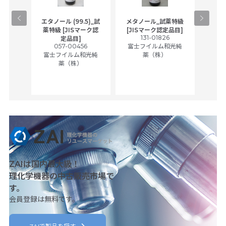
gical
エタノール (99.5)_試
メタノール_試薬特級
アセ
,
薬特級 [JISマーク認
[JISマーク認定品目]
tic
131-01826
富士
定品目]
ually
057-00456
富士フイルム和光純
ck of
富士フイルム和光純
薬（株）
薬（株）
her
c
ZAIは国内最大級！
理化学機器の中古販売市場で
す。
会員登録は無料です。