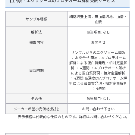
-
エクソソームのプロテオーム解析受託サービス
細胞培養上清：無血清培地、血清・
サンプル種類
血漿
解析法
該当項目: なし
報告内容
お問合せ
サンプルからのエクソソーム調製
： お問合せ 簡易DIAプロテオーム
解析による蛋白質発現・相対定量解
析 ： 4週間 DIAプロテオーム解析
目安納期
による蛋白質発現・相対定量解析
： 4週間 高深度DIAプロテオーム解
析による蛋白質発現・相対定量解析
： 4週間
その他
該当項目
:
なし
メーカー希望小売価格(税別)
お問い合わせ下さい
表示価格は代表的な仕様のものです。詳細はお問い合わせください。