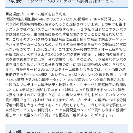
概要
- エクソソームのプロテオーム解析受託サービス
■高深度プロテオーム解析を行う利点
1種類の哺乳類細胞の中には10,000～12,000種類のmRNAが発現し、タン
パク質の種類も同等数存在するだろうと想像されています。その中でも生体
システムの様々なパスウェイを構成するキナーゼや転写因子などのタンパク
質は微量ながら、生命維持に極めて重要な働きをすることが知られていま
す。これらのタンパク質の変動は疾患に直結し様々な疾患の創薬ターゲット
やバイオマーカーとなるため、それらの蓄積量の定量解析への期待は非常に
大きいものです。しかしながら、これまでの一般的なプロテオーム解析では
分析深度が足らず（およそ3,000タンパク質程度前後）、細胞内の微量タン
パク質を観測するには不十分な感度でした。そのため、より微量なタンパク
質を捕えるためにさらなる分析深度の向上に向けた取り組みが続けられてい
ます。当受託サービスのDIAプロテオーム解析システムでは、ヒト由来の培
養細胞であるHEK293細胞において8,000 以上のタンパク質を観測し（かず
さDNA研究所での未公開データ）、3,000程度のタンパク質が観測される
一般的なプロテオーム解析結果と比較すると、キナーゼと転写因子の観測数
はともに4倍以上に増加しています（試料によって観測できるタンパク質数
は異なりますのでご注意ください）。当システムでも未だすべてのタンパク
質が網羅できているわけではありませんが、プロテオーム解析における分析
深度の問題を大きく改善することに成功しました。こうした技術を駆使した
当受託サービスをご利用頂くことで高発現量のタンパク質から今まで観測が
難しかった微量タンパク質までを網羅的に解析することができます。
仕様