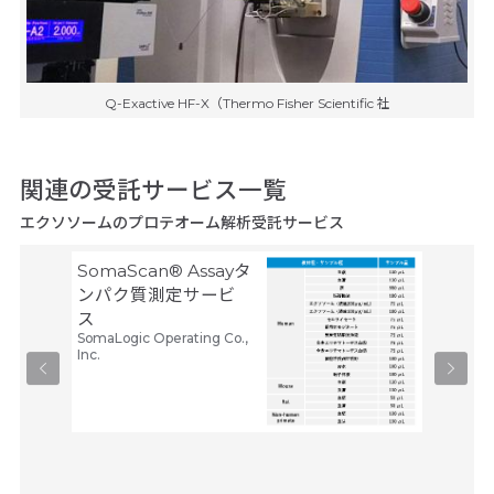
Q-Exactive HF-X（Thermo Fisher Scientific 社
関連の受託サービス一覧
エクソソームのプロテオーム解析受託サービス
SomaScan® Assayタ
非標識
ンパク質測定サービ
ー）プ
メディカ
ス
プ
SomaLogic Operating Co.,
250,
Inc.