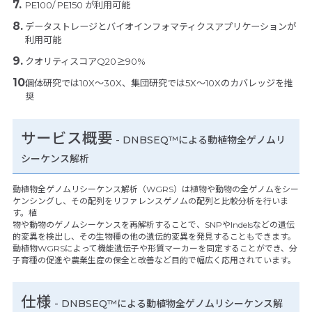
PE100/ PE150 が利用可能
データストレージとバイオインフォマティクスアプリケーションが
利用可能
クオリティスコアQ20≥90%
個体研究では10X～30X、集団研究では5X～10Xのカバレッジを推
奨
サービス概要
- DNBSEQ™による動植物全ゲノムリ
シーケンス解析
動植物全ゲノムリシーケンス解析（WGRS）は植物や動物の全ゲノムをシー
ケンシングし、その配列をリファレンスゲノムの配列と比較分析を行いま
す。植
物や動物のゲノムシーケンスを再解析することで、SNPやIndelsなどの遺伝
的変異を検出し、その生物種の他の遺伝的変異を発見することもできます。
動植物WGRSによって機能遺伝子や形質マーカーを同定することができ、分
子育種の促進や農業生産の保全と改善など目的で幅広く応用されています。
仕様
-
DNBSEQ™による動植物全ゲノムリシーケンス解