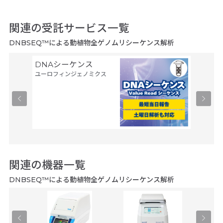
関連の受託サービス一覧
DNBSEQ™による動植物全ゲノムリシーケンス解析
DNAシーケンス
シーケン
ユーロフィンジェノミクス
8連解
ファスマ
関連の機器一覧
DNBSEQ™による動植物全ゲノムリシーケンス解析