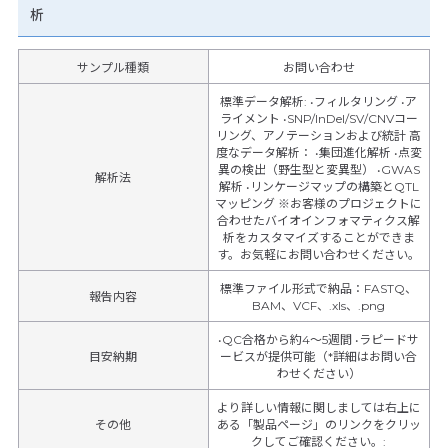
析
サンプル種類
お問い合わせ
標準データ解析: •フィルタリング •ア
ライメント •SNP/InDel/SV/CNVコー
リング、アノテーションおよび統計 高
度なデータ解析： •集団進化解析 •点変
異の検出（野生型と変異型） •GWAS
解析法
解析 •リンケージマップの構築とQTL
マッピング ※お客様のプロジェクトに
合わせたバイオインフォマティクス解
析をカスタマイズすることができま
す。お気軽にお問い合わせください。
標準ファイル形式で納品：FASTQ、
報告内容
BAM、VCF、.xls、.png
•QC合格から約4～5週間 •ラピードサ
目安納期
ービスが提供可能（*詳細はお問い合
わせください）
より詳しい情報に関しましては右上に
その他
ある「製品ページ」のリンクをクリッ
クしてご確認ください。
: