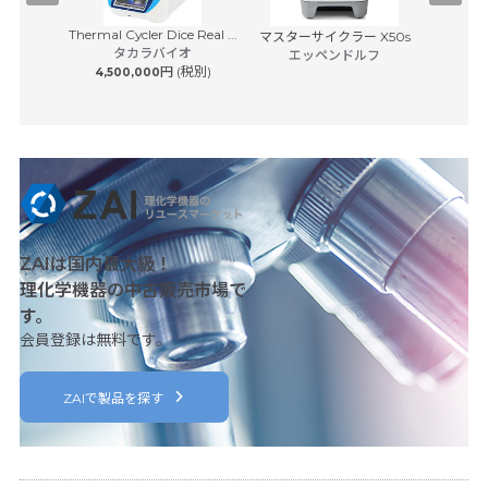
Thermal Cycler Dice Real ...
イスキャナ
マスターサイクラー X50s
BD Rhap
タカラバイオ
7...
エッペンドルフ
S
円 (税別)
4,500,000
日本ベク
 (税別)
8,50
ZAIは国内最大級！
理化学機器の中古販売市場で
す。
会員登録は無料です。
ZAIで製品を探す