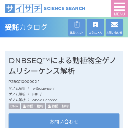
SCIENCE SEARCH
MENU
比較リスト
お気に入り
お問い合わせ
DNBSEQ™による動植物全ゲノ
ムリシーケンス解析
P2BGJ1000002-1
ゲノム解析
re-Sequence
/
ゲノム解析
SNP
/
ゲノム解析
Whole Genome
DNA
生物種：動物
生物種：植物
お問い合わせ