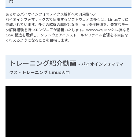
門
あらゆるバイオインフォマティクス解析への汎用性No.1
バイオインフォマティクスで使用するソフトウェアの多くは、Linux向けに
作成されています。多くの解析の基盤となるLinux操作技術を、豊富なデー
タ解析経験を持つエンジニアが講義いたします。Windows, Macとは異なる
OSの構造を理解し、ソフトウェアインストールやファイル管理を不自由な
く行えるようになることを目指します。
トレーニング紹介動画
- バイオインフォマティ
クス・トレーニング Linux入門