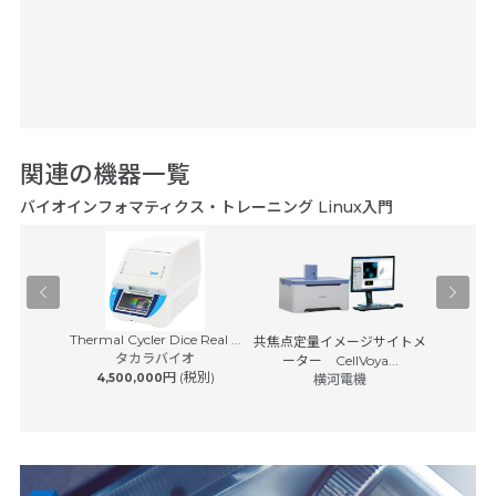
関連の機器一覧
バイオインフォマティクス・トレーニング Linux入門
Thermal Cycler Dice Real ...
イスキャナ
共焦点定量イメージサイトメ
マスター
タカラバイオ
7...
ーター CellVoya...
エ
S
円 (税別)
4,500,000
横河電機
 (税別)