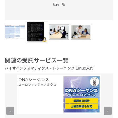
科目一覧
関連の受託サービス一覧
バイオインフォマティクス・トレーニング Linux入門
DNAシーケンス
空間ト
ユーロフィンジェノミクス
トーム解
Trans
タカラバ