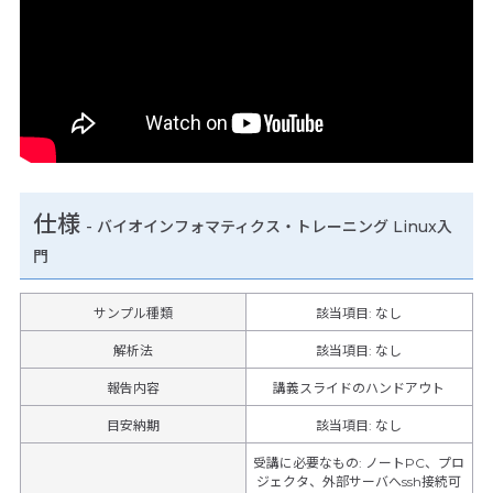
仕様
-
バイオインフォマティクス・トレーニング Linux入
門
サンプル種類
該当項目: なし
解析法
該当項目: なし
報告内容
講義スライドのハンドアウト
目安納期
該当項目: なし
受講に必要なもの
:
ノートPC、プロ
ジェクタ、外部サーバへssh接続可