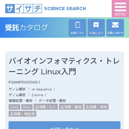
SCIENCE SEARCH
MENU
比較リスト
お気に入り
お問い合わせ
バイオインフォマティクス・トレ
ーニング Linux入門
P2AMF1000005-1
ゲノム解析
re-Sequence
/
ゲノム解析
Exome
/
情報処理・解析
データ処理・解析
DNA
RNA
生物種：ヒト
生物種：動物
生物種：植物
生物種：微生物