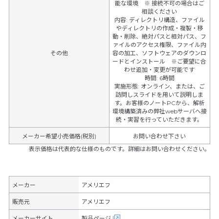
能な環境 ※ 接続不可の場合はご
相談ください
内容
:
ディレクトリ構造、ファイル
やディレクトリの作成・複製・移
動・削除、絶対パスと相対パス、フ
ァイルのアクセス権限、ファイル内
その他
容の加工、ソフトウェアのダウンロ
ードとインストール ※ご要望に合
わせ追加・変更が可能です
時間
:
6時間
実施形態
:
オンライン、または、ご
訪問しスライドを用いて説明しま
す。お客様のノートPCから、解析
環境構築済みの弊社webサーバへ接
続・実習を行っていただきます。
メーカー希望小売価格(税別)
お問い合わせ下さい
表示価格は代表的な仕様のものです。詳細はお問い合わせください。
メーカー
アメリエフ
販売元
アメリエフ
メーカーサイト
製品ページ