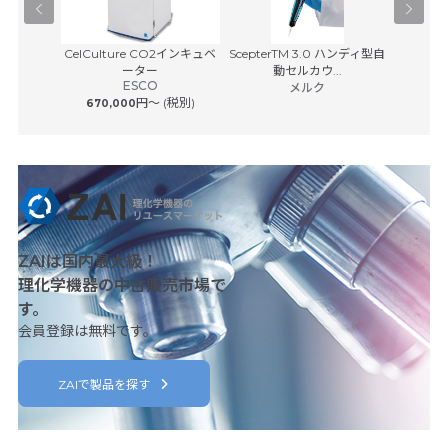
Pユニット
CelCulture CO2インキュベ
ScepterTM 3.0 ハンディ型自
卓上
Cy
サービス
ーター
動セルカウ...
ESCO
ベック
 (税別)
メルク
円〜 (税別)
670,000
25,00
ZAIは国内最大級！
理化学機器の中古販売市場で
す。
会員登録は無料です。
ZAIで製品を探す