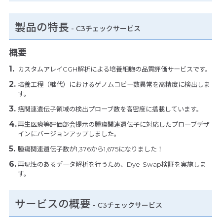
製品の特長
-
C3チェックサービス
概要
カスタムアレイCGH解析による培養細胞の品質評価サービスです。
培養工程（継代）におけるゲノムコピー数異常を高精度に検出しま
す。
癌関連遺伝子領域の検出プローブ数を高密度に搭載しています。
再生医療等評価部会提示の腫瘍関連遺伝子に対応したプローブデザ
インにバージョンアップしました。
腫瘍関連遺伝子数が1,376から1,675になりました！
再現性のあるデータ解析を行うため、Dye-Swap検証を実施しま
す。
サービスの概要
- C3チェックサービス