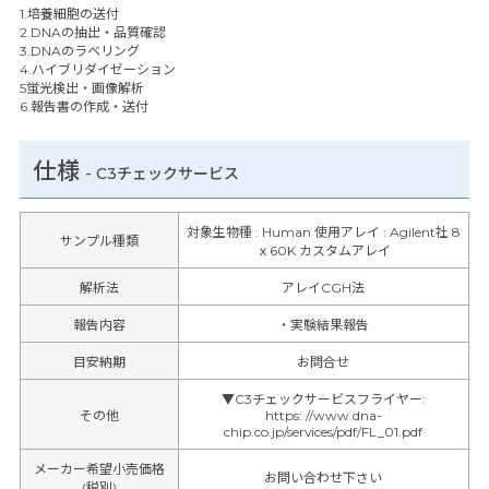
1.培養細胞の送付
2.DNAの抽出・品質確認
3.DNAのラベリング
4.ハイブリダイゼーション
5蛍光検出・画像解析
6.報告書の作成・送付
仕様
-
C3チェックサービス
対象生物種 : Human 使用アレイ : Agilent社 8
サンプル種類
ｘ60K カスタムアレイ
解析法
アレイCGH法
報告内容
・実験結果報告
目安納期
お問合せ
▼C3チェックサービスフライヤー
:
その他
https
:
//www.dna-
chip.co.jp/services/pdf/FL_01.pdf
メーカー希望小売価格
お問い合わせ下さい
(税別)