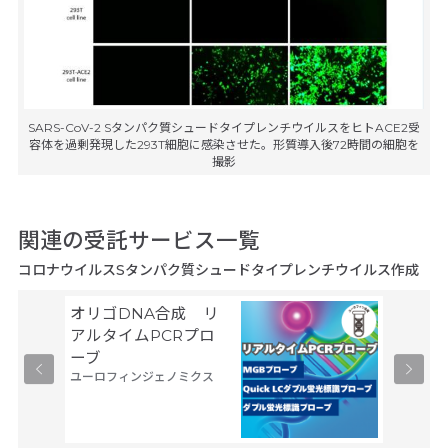
SARS-CoV-2 Sタンパク質シュードタイプレンチウイルスをヒトACE2受
容体を過剰発現した293T細胞に感染させた。形質導入後72時間の細胞を
撮影
関連の受託サービス一覧
コロナウイルスSタンパク質シュードタイプレンチウイルス作成
オリゴDNA合成 リ
Gene
サーモフ
アルタイムPCRプロ
ティフィ
ーブ
ユーロフィンジェノミクス