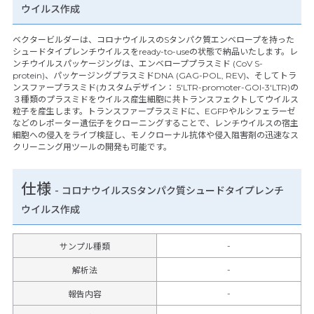
ウイルス作成
ベクタービルダーは、コロナウイルスのSタンパク質エンベロープを持った
シュードタイプレンチウイルスをready-to-useの状態で納品いたします。レ
ンチウイルスパッケージングは、エンベローププラスミド (CoV S-
protein)、パッケージングプラスミドDNA (GAG-POL, REV)、そしてトラ
ンスファープラスミド(カスタムデザイン： 5'LTR-promoter-GOI-3'LTR)の
３種類のプラスミドをウイルス産生細胞に共トランスフェクトしてウイルス
粒子を産生します。トランスファープラスミドに、EGFPやルシフェラーゼ
などのレポーター遺伝子をクローニングすることで、レンチウイルスの宿主
細胞への侵入をライブ検証し、モノクローナル抗体や侵入阻害剤の迅速なス
クリーニング用ツールの開発も可能です。
仕様
-
コロナウイルスSタンパク質シュードタイプレンチ
ウイルス作成
-
サンプル種類
-
解析法
-
報告内容