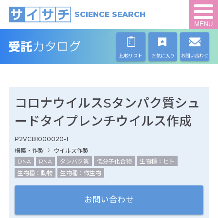
SCIENCE SEARCH
MENU
比較リスト
お気に入り
お問い合わせ
コロナウイルスSタンパク質シュ
ードタイプレンチウイルス作成
P2VCB1000020-1
構築・作製
ウイルス作製
DNA
RNA
タンパク質
低分子化合物
生物種：ヒト
生物種：動物
生物種：微生物
お問い合わせ