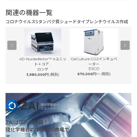
関連の機器一覧
コロナウイルスSタンパク質シュードタイプレンチウイルス作成
Pユニット
4D-Nucleofector™ Xユニッ
CelCulture CO2インキュベ
HERAc
サービス
ト＋コア...
ーター
ESCO
 (税別)
ロンザ
サーモフ
円〜 (税別)
円 (税別)
670,000
3,980,000
1,080
ZAIは国内最大級！
理化学機器の中古販売市場で