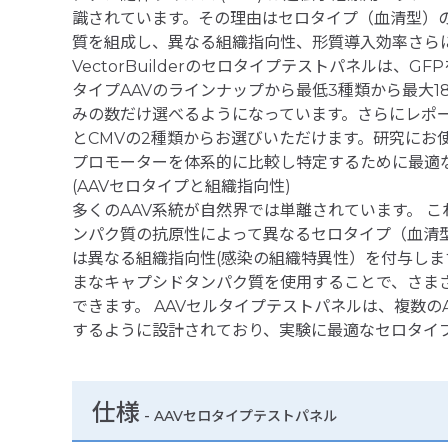
識されています。その理由はセロタイプ（血清型）
質を組成し、異なる組織指向性、形質導入効率さら
VectorBuilderのセロタイプテストパネルは、
タイプAAVのラインナップから最低3種類から最大
みの数だけ選べるようになっています。さらにレポー
とCMVの2種類からお選びいただけます。研究にお
プロモーターを体系的に比較し特定するために最適
(AAVセロタイプと組織指向性)
多くのAAV系統が自然界では単離されています。 こ
ンパク質の抗原性によって異なるセロタイプ（血清
は異なる組織指向性(感染の組織特異性）を付与し
まなキャプシドタンパク質を使用することで、さま
できます。 AAVセルタイプテストパネルは、複数の
するように設計されており、実験に最適なセロタイ
仕様
-
AAVセロタイプテストパネル