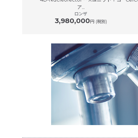
ケアサービス
ア...
00
ロンザ
円〜 (税別)
3,980,000
円 (税別)