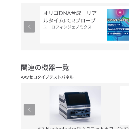
オリゴDNA合成 リア
ルタイムPCRプローブ
ユーロフィンジェノミクス
関連の機器一覧
AAVセロタイプテストパネル
CPユニット
4D-Nucleofector™ Xユニット＋コ
Cel