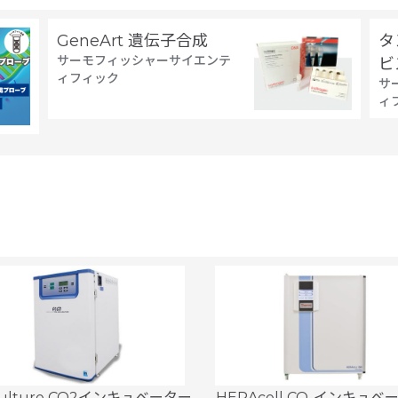
GeneArt 遺伝子合成
タ
サーモフィッシャーサイエンテ
ビ
ィフィック
サ
ィ
Culture CO2インキュベーター
HERAcell CO₂インキュベ