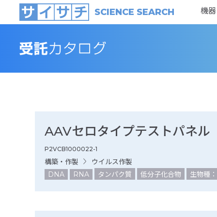
機器
SCIENCE SEARCH
AAVセロタイプテストパネル
P2VCB1000022-1
構築・作製
ウイルス作製
DNA
RNA
タンパク質
低分子化合物
生物種：