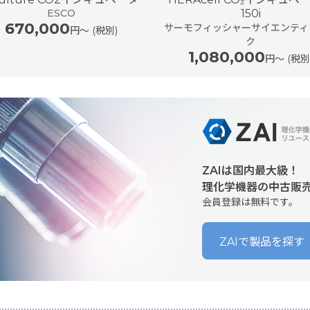
ESCO
150i
670,000
サーモフィッシャーサイエンティ
円〜 (税別)
ク
1,080,000
円〜 (税別
ZAIは国内最大級！
理化学機器の中古販
会員登録は無料です。
ZAIで製品を探す