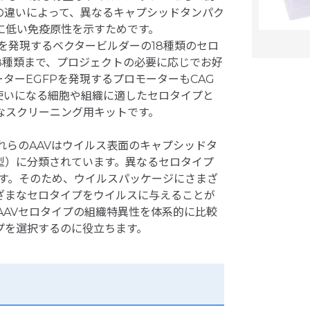
の違いによって、異なるキャプシッドタンパク
に低い免疫原性を示すためです。
GFPを発現するベクタービルダーの18種類のセロ
18種類まで、プロジェクトの必要に応じでお好
ターEGFPを発現するプロモーターもCAG
使いになる細胞や組織に適したセロタイプと
なスクリーニング用キットです。
れらのAAVはウイルス表面のキャプシッドタ
型）に分類されています。異なるセロタイプ
ます。そのため、ウイルスパッケージにさまざ
ざまなセロタイプをウイルスに与えることが
AAVセロタイプの組織特異性を体系的に比較
プを選択するのに役立ちます。