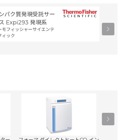
ンパク質発現受託サー
細胞製剤製造
タカラバイオ
ス Expi293 発現系
ーモフィッシャーサイエンテ
フィック
ーター
フォーマ ダイレクトヒートCO₂イン
フォーマ シリー