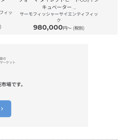
キュベーター ...
ベータ
フィッ
サーモフィッシャーサイエンティフィッ
サーモフィッシ
ク
980,000
1,360,
)
円〜 (税別)
売市場です。