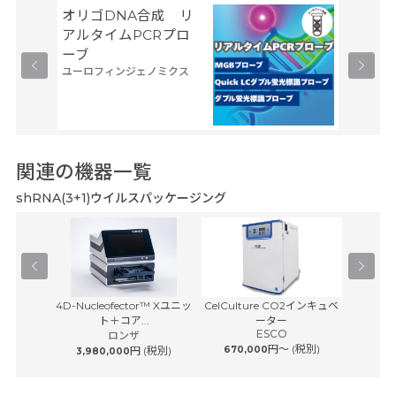
オリゴDNA合成 リ
Gene
サーモフ
アルタイムPCRプロ
ティフィ
ーブ
ユーロフィンジェノミクス
関連の機器一覧
shRNA(3+1)ウイルスパッケージング
Pユニット
4D-Nucleofector™ Xユニッ
CelCulture CO2インキュベ
HERAc
サービス
ト＋コア...
ーター
ESCO
 (税別)
ロンザ
サーモフ
円〜 (税別)
円 (税別)
670,000
3,980,000
1,080