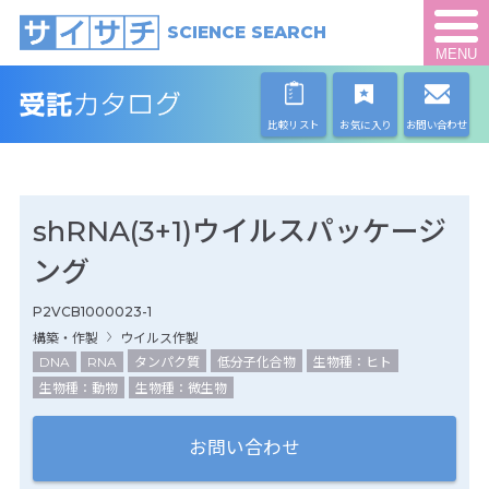
SCIENCE SEARCH
MENU
比較リスト
お気に入り
お問い合わせ
shRNA(3+1)ウイルスパッケージ
ング
P2VCB1000023-1
構築・作製
ウイルス作製
DNA
RNA
タンパク質
低分子化合物
生物種：ヒト
生物種：動物
生物種：微生物
お問い合わせ