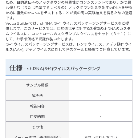
ため、目的遺伝子のノックダウンの特異性がコンシステントであり、かつ最
も強力な（または希望するレベルの）ノックダウン効果を出すshRNAを得る
ために複数のshRNAをテストすることが質の高い実験結果を得るための近道
です。
VectorBuilderでは、shRNA (3+1) ウイルスパッケージングサービスをご提
供します。このサービスでは、目的遺伝子に対する3種類のshRNAのカスタ
ムウイルスに、コントロールのスクランブルウイルスをセット（３＋１）に
して、お手頃価格で受託作製いたします。
(3+1)ウイルスパッケージングサービスは、レンチウイルス、アデノ随伴ウイ
ルス(AAV), アデノウイルスに対して各スケールと純度でご用意しています。
仕様
-
shRNA(3+1)ウイルスパッケージング
-
サンプル種類
-
解析法
-
報告内容
-
目安納期
-
:
その他
メーカー希望小売価格(税別)
お問い合わせ下さい