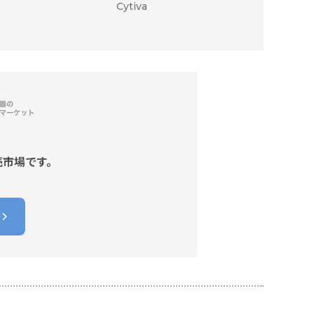
Cytiva
C
1,494
売市場です。