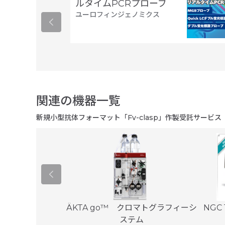
ルタイムPCRプローブ
ユーロフィンジェノミクス
関連の機器一覧
新規小型抗体フォーマット「Fv-clasp」作製受託サービス
CPユニット
ÄKTA go™ クロマトグラフィーシ
NGC
ケアサービス
ステム