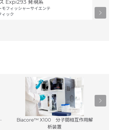
タカラバイオ
ス Expi293 発現系
ーモフィッシャーサイエンテ
フィック
.
Biacore™ X100 分子間相互作用解
ÄKTA star
析装置
フィ