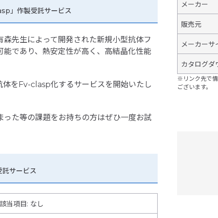
メーカー
asp」作製受託サービス
販売元
生、有森先生によって開発された新規小型抗体フ
メーカーサ
可能であり、熱安定性が高く、高結晶化性能
カタログダ
※リンク先で情
をFv-clasp化するサービスを開始いたし
ございます。
しまった等の課題をお持ちの方はぜひ一度お試
製受託サービス
該当項目: なし