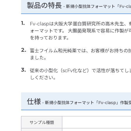
製品の特長
-
新規小型抗体フォーマット「Fv-cl
Fv-claspは大阪大学蛋白質研究所の高木先
ォーマットです。 大腸菌発現系で容易に作製が
を持っております。
富士フイルム和光純薬では、お客様がお持ちの抗体
ました。
従来の小型化（scFv化など）で活性が落ちて
しください。
仕様
-
新規小型抗体フォーマット「Fv-clasp」作
サンプル種類