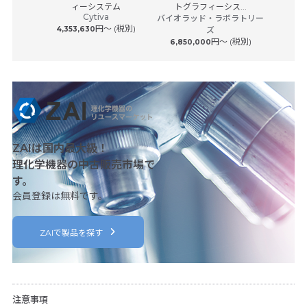
アジレ
サービス
ィーシステム
トグラフィーシス...
Cytiva
 (税別)
バイオラッド・ラボラトリー
円〜 (税別)
4,353,630
ズ
円〜 (税別)
6,850,000
ZAIは国内最大級！
理化学機器の中古販売市場で
す。
会員登録は無料です。
ZAIで製品を探す
注意事項