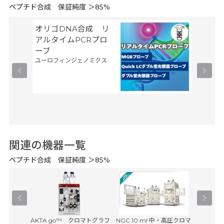
ペプチド合成 保証純度 ＞85%
オリゴDNA合成 リ
Gene
サーモフ
アルタイムPCRプロ
ティフィ
ーブ
ユーロフィンジェノミクス
関連の機器一覧
ペプチド合成 保証純度 ＞85%
Agilent 
Pユニット
ÄKTA go™ クロマトグラフ
NGC 10 ml 中・高圧クロマ