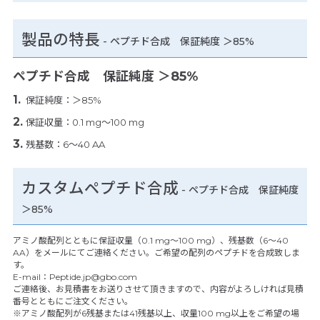
製品の特長
-
ペプチド合成 保証純度 ＞85%
ペプチド合成 保証純度 ＞85%
保証純度：＞85%
保証収量：0.1 mg～100 mg
残基数：6～40 AA
カスタムペプチド合成
- ペプチド合成 保証純度
＞85%
アミノ酸配列とともに保証収量（0.1 mg～100 mg）、残基数（6～40
AA）をメールにてご連絡ください。ご希望の配列のペプチドを合成致しま
す。
E-mail：Peptide.jp@gbo.com
ご連絡後、お見積書をお送りさせて頂きますので、内容がよろしければ見積
番号とともにご注文ください。
※アミノ酸配列が6残基または41残基以上、収量100 mg以上をご希望の場