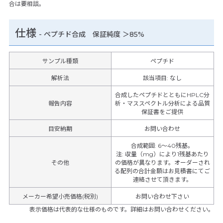
合は要相談。
仕様
-
ペプチド合成 保証純度 ＞85%
サンプル種類
ペプチド
解析法
該当項目: なし
合成したペプチドとともにHPLC分
報告内容
析・マススペクトル分析による品質
保証書をご提供
目安納期
お問い合わせ
合成範囲
:
6～40残基。
注
:
収量（mg）により1残基あたり
その他
の価格が異なります。オーダーされ
る配列の合計金額はお見積書にてご
連絡させて頂きます。
メーカー希望小売価格(税別)
お問い合わせ下さい
表示価格は代表的な仕様のものです。詳細はお問い合わせください。