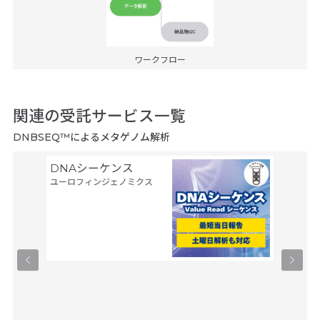
ワークフロー
関連の受託サービス一覧
DNBSEQ™によるメタゲノム解析
DNAシーケンス
シーケン
ユーロフィンジェノミクス
8連解
ファスマ