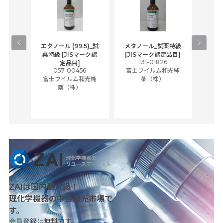
gical
エタノール (99.5)_試
メタノール_試薬特級
アセ
,
薬特級 [JISマーク認
[JISマーク認定品目]
tic
131-01826
富士
定品目]
ually
057-00456
富士フイルム和光純
ck of
富士フイルム和光純
薬（株）
薬（株）
her
c
ZAIは国内最大級！
理化学機器の中古販売市場で
す。
会員登録は無料です。