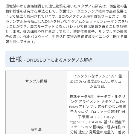
環境試料から直接獲得した遺伝物質を用いたメタゲノム研究は、微生物の生
物多様性を研究する手法として、次世代シークエンシング技術の高速発展に
よって幅広く応用されています。BGIのメタゲノム解析受託サービスは、環
境サンプルから抽出したDNAを用いて全ゲノムショットガンシーケンスを行
うことができ、高スループットと高カバレッジで遺伝情報を得ることを特徴
とします。種の構成や存在量だけでなく、機能性遺伝子、サンプル間の遺伝
子の違い、代謝パスウェイ、生物活性産物の遺伝資源マイニングに関する情
報も提供できます。
仕様
-
DNBSEQ™によるメタゲノム解析
インタクトなゲノムDNA： 量
サンプル種類
≥200ng 濃度≥8ng/μL ボリュー
ム≥15 μL
標準データ解析: データフィルタリ
ング アライメント メタゲノム De
Novo アセンブリ 冗長性のない遺伝
子カタログ プロファージ転移性因
子予測 KEGG、CAZy、
eggNOG、CARDに基づく機能ア
ノテーション 種構成・種多様性の
解析法
分析 遺伝子発現量の定量的・差次