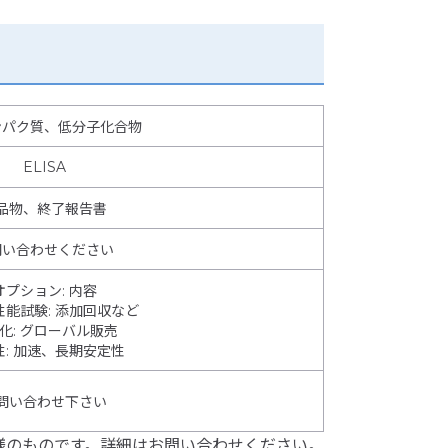
ンパク質、低分子化合物
ELISA
品物、終了報告書
問い合わせください
オプション
:
内容
性能試験
:
添加回収など
化
:
グローバル販売
性
:
加速、長期安定性
問い合わせ下さい
様のものです。詳細はお問い合わせください。