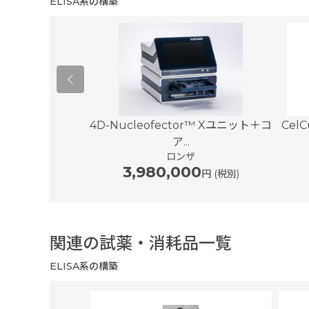
ELISA系の構築
t CE Syste...
4D-Nucleofector™ Xユニット＋コ
Cel
メガ
ア...
00
円 (税別)
ロンザ
3,980,000
円 (税別)
関連の試薬・消耗品一覧
ELISA系の構築