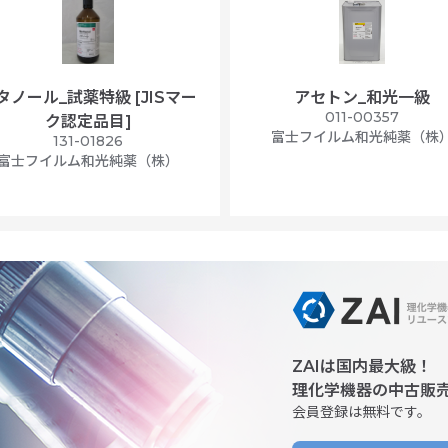
タノール_試薬特級 [JISマー
アセトン_和光一級
011-00357
ク認定品目]
富士フイルム和光純薬（株
131-01826
富士フイルム和光純薬（株）
ZAIは国内最大級！
理化学機器の中古販
会員登録は無料です。