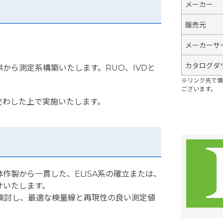
メーカー
販売元
メーカーサ
カタログダ
から測定系構築いたします。RUO、IVDと
※リンク先で情
ございます。
交わした上で実施いたします。
体作製から一貫した、ELISA系の確立または、
けいたします。
検討し、最適な検量線と再現性の良い測定値