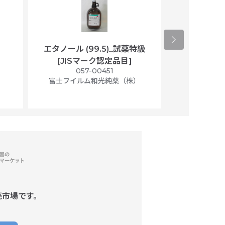
エタノール (99.5)_試薬特級
アセトニトリ
[JISマーク認定品目]
マト
）
057-00451
01
富士フイルム和光純薬（株）
富士フイル
売市場です。