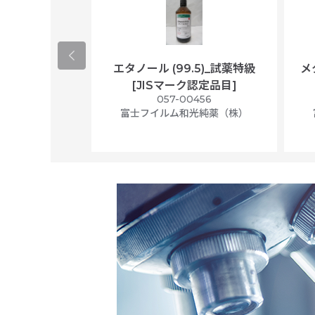
ological
エタノール (99.5)_試薬特級
メ
per/plastic
[JISマーク認定品目]
ally wrapped,
057-00456
f 100
富士フイルム和光純薬（株）
56N
 Scientific