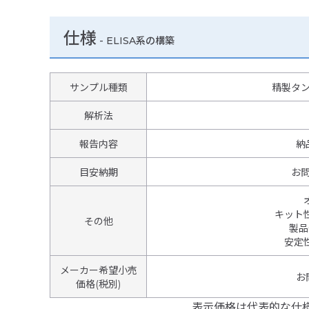
仕様
-
ELISA系の構築
サンプル種類
精製タ
解析法
報告内容
納
目安納期
お
キット
その他
製品
安定
メーカー希望小売
お
価格(税別)
表示価格は代表的な仕