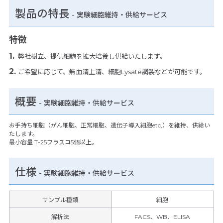
製品の特長
-
実験細胞維持・供給サービス
特徴
弊社樹立、提供細胞を拡大培養し供給いたします。
ご希望に応じて、無血清上清、細胞Lysate調製などが可能です。
概要
- 実験細胞維持・供給サービス
お手持ち細胞（がん細胞、正常細胞、遺伝子導入細胞etc,）を維持、供給い
たします。
最小容量 T-25フラスコ5個以上。
仕様
-
実験細胞維持・供給サービス
サンプル種類
細胞
解析法
FACS、WB、ELISA