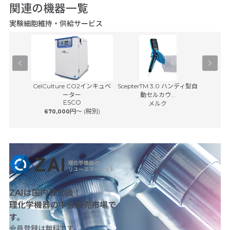
関連の機器一覧
実験細胞維持・供給サービス
Pユニット
CelCulture CO2インキュベ
ScepterTM 3.0 ハンディ型自
卓上
Cy
サービス
ーター
動セルカウ...
ESCO
ベック
 (税別)
メルク
円〜 (税別)
670,000
25,00
ZAIは国内最大級！
理化学機器の中古販売市場で
す。
会員登録は無料です。