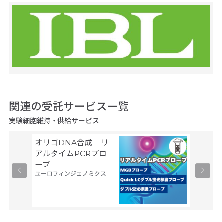
関連の受託サービス一覧
実験細胞維持・供給サービス
オリゴDNA合成 リ
タンパ
アルタイムPCRプロ
サービス
ーブ
現系
ユーロフィンジェノミクス
サーモフ
ティフィ