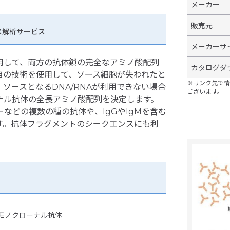
メーカー
販売元
ンス解析サービス
メーカーサ
用して、両方の抗体鎖の完全なアミノ酸配列
カタログダ
自の技術を使用して、ソース細胞が失われたと
※リンク先で情
ソースとなるDNA/RNAが利用できない場合
ございます。
ナル抗体の全長アミノ酸配列を決定します。
などの複数の種の抗体や、IgGやIgMを含む
す。抗体フラグメントのシークエンスにも利
モノクローナル抗体