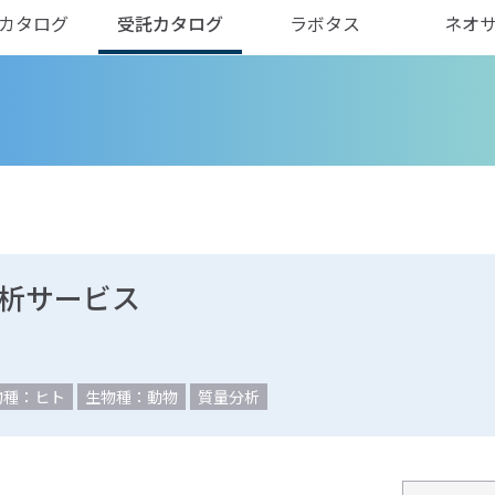
カタログ
受託カタログ
ラボタス
ネオ
解析サービス
物種：ヒト
生物種：動物
質量分析