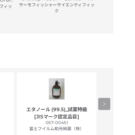
サーモフィッシャーサイエンティフィッ
フィッ
サーモフィッシ
ク
エタノール (99.5)_試薬特級
アセトニトリ
[JISマーク認定品目]
マト
）
057-00451
01
富士フイルム和光純薬（株）
富士フイル