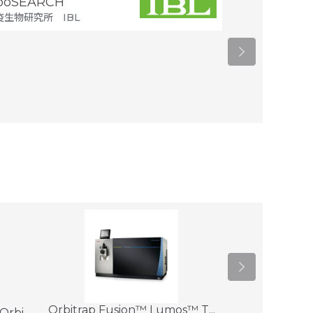
ipoSEARCH
ペプチド合成
疫生物研究所 IBL
スクラム
Orbitrap Fusion™ Lumos™ T...
bi...
Q Exactive™ 