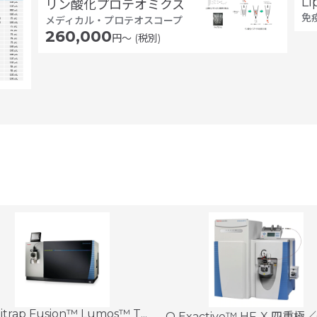
L
リン酸化プロテオミクス
免
メディカル・プロテオスコープ
260,000
円〜 (税別)
itrap Fusion™ Lumos™ T...
Q Exactive™ HF-X 四重極／Or