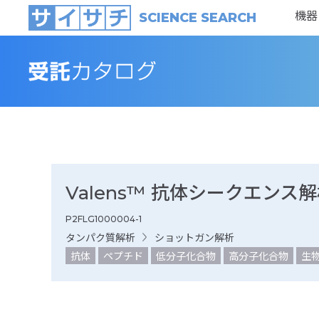
機器
SCIENCE SEARCH
Valens™ 抗体シークエンス
P2FLG1000004-1
タンパク質解析
ショットガン解析
抗体
ペプチド
低分子化合物
高分子化合物
生