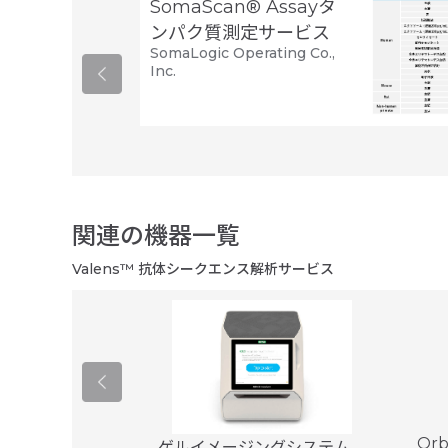
SomaScan® Assayタ
ンパク質測定サービス
SomaLogic Operating Co.,
Inc.
関連の機器一覧
Valens™ 抗体シークエンス解析サービス
o
Orb
ゲルイメージングシステム