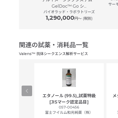
プル ジャパン
サー
GelDoc™ Go シ...
バイオラッド・ラボラトリーズ
1,290,000
円〜 (税別)
関連の試薬・消耗品一覧
Valens™ 抗体シークエンス解析サービス
コース) (L-グ
エタノール (99.5)_試薬特級
メ
ノールレッド含
[JISマーク認定品目]
057-00456
胞培養用
富士フイルム和光純薬（株）
9775