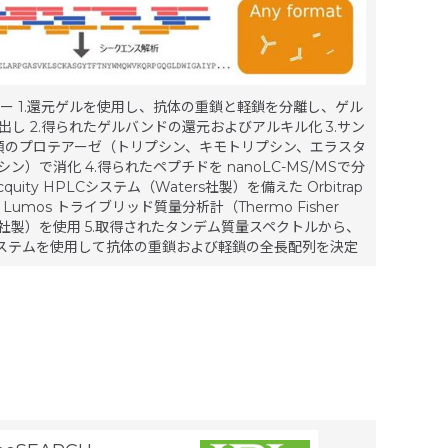
ー 1.還元ゲルを使用し、抗体の重鎖と軽鎖を分離し、ゲル
出し 2.得られたゲルバンドの還元およびアルキル化 3.サン
類のプロテアーゼ（トリプシン、キモトリプシン、エラスタ
ン）で消化 4.得られたペプチドを nanoLC-MS/MSで分
cquity HPLCシステム（Waters社製）を備えた Orbitrap
on Lumos トライブリッド質量分析計（Thermo Fisher
ific社製）を使用 5.取得されたタンデム質量スペクトルから、
sシステムを使用して抗体の重鎖および軽鎖の全長配列を決定