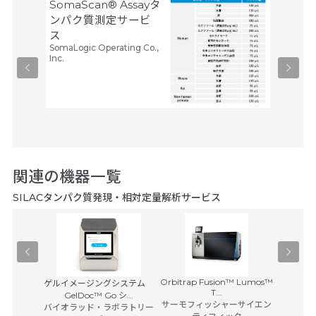
SomaScan® Assayタ
リン酸
ンパク質測定サービ
クス
メディカ
ス
プ
SomaLogic Operating Co.,
260,
Inc.
関連の機器一覧
SILACタンパク質発現・相対定量解析サービス
Orbitrap Fusion™ Lumos™
ゲルイメージングシステム
Q Exac
T...
 ジャパン
GelDoc™ Go シ...
サーモフィッシャーサイエン
サーモフ
バイオラッド・ラボラトリー