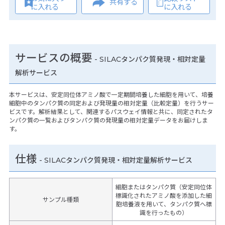
共有する
に入れる
に入れる
サービスの概要
- SILACタンパク質発現・相対定量
解析サービス
本サービスは、安定同位体アミノ酸で一定期間培養した細胞を用いて、培養
細胞中のタンパク質の同定および発現量の相対定量（比較定量）を行うサー
ビスです。解析結果として、関連するパスウェイ情報と共に、同定されたタ
ンパク質の一覧およびタンパク質の発現量の相対定量データをお届けしま
す。
仕様
-
SILACタンパク質発現・相対定量解析サービス
細胞またはタンパク質（安定同位体
標識化されたアミノ酸を添加した細
サンプル種類
胞培養液を用いて、タンパク質へ標
識を行ったもの）