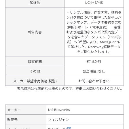
LC-MS/MS
解析法
・サンプル情報、作業内容、標的タ
ンパク質について取得した配列カバ
レッジマップ、データの要約を含む
解析レポート（PDF形式） ・定性
報告内容
および定量的なタンパク質同定デー
タを含んだデータリスト（Excel形
式） *ご希望により、MaxQuantに
て解析した、Pathway解析データ
をご提供いたします。
目安納期
約1.5か月
その他
該当項目
:
なし
メーカー希望小売価格(税別)
お問い合わせ下さい
表示価格は代表的な仕様のものです。詳細はお問い合わせください。
MS Bioworks
メーカー
販売元
フィルジェン