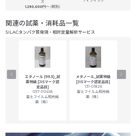
ティフィック
ズ
円〜 (税別)
1,290,000
関連の試薬・消耗品一覧
SILACタンパク質発現・相対定量解析サービス
グルコー
エタノール (99.5)_試
メタノール_試薬特級
アセ
ミン、
薬特級 [JISマーク認
[JISマーク認定品目]
131-01826
富士
ッド含
定品目]
057-00456
富士フイルム和光純
養用
5
富士フイルム和光純
薬（株）
和光純
薬（株）