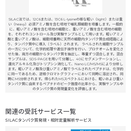
SILAC法では、12C6または、13C6 L-lysineの様な軽い（light）または重
い（heavy）必須アミノ酸を含む培地で哺乳類細胞を培養します。一般的
に、軽いアミノ酸を含む培地の細胞と、重いアミノ酸を含む培地の細胞
を、それぞれコントロール及び実験サンプルとして用います。軽いアミノ
酸と重いアミノ酸は、細胞培養時に天然の細胞内タンパク質合成経路によ
り、タンパク質中に導入（ラベル）されます。 ラベルされた細胞サンプル
の一方について、化学的処理や遺伝子操作を行い、プロテオームを変化さ
せた後、両方の細胞からタンパク質を抽出し、等量ずつ混合します。混合
サンプルは、SDS-PAGEを用いて分離し、40にセグメンテーションし、
還元アルキル化及びトリプシン消化して、Nano LC/MS/MSにより分析し
ます。軽いアミノ酸及び重いアミノ酸でラベルされたペプチドは、化学的
に同一であるため、逆相クロマトグラフィーにおいて同時に溶出され、同
時にMS分析されます。得られたMSスペクトルにおける、軽いおよび重い
タンパク質に由来するペプチドのピーク強度の比率から、実験サンプル中
のタンパク質の発現量変化を評価します。
関連の受託サービス一覧
SILACタンパク質発現・相対定量解析サービス