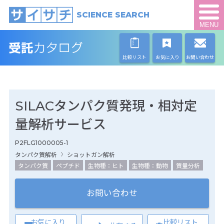
SCIENCE SEARCH
MENU
比較リスト
お気に入り
お問い合わせ
SILACタンパク質発現・相対定
量解析サービス
P2FLG1000005-1
タンパク質解析
ショットガン解析
タンパク質
ペプチド
生物種：ヒト
生物種：動物
質量分析
お問い合わせ
お気に入り
比較リスト