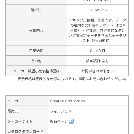
LC-MS/MS
解析法
・サンプル情報、作業内容、データ
の要約を含む解析レポート（PDF
報告内容
形式） ・定性および定量的なタン
パク質同定データを含んだデータリ
スト（Excel形式）
目安納期
約2.5か月
その他
該当項目
:
なし
メーカー希望小売価格(税別)
お問い合わせ下さい
表示価格は代表的な仕様のものです。詳細はお問い合わせください。
Creative Proteomics
メーカー
販売元
フィルジェン
メーカーサイト
製品ページ
カタログダウンロード