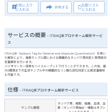
お気に入り
比較リスト
共有する
に入れる
に入れる
サービスの概要
- iTRAQ®プロテオーム解析サービ
ス
iTRAQ®（Isobaric Tag for Relative and Absolute Quantitation）を用い
た解析により、複数サンプル間における網羅的なタンパク質同定と発現相対
定量解析を行います。
バイオマーカー探索をハイスループットで行うことができます。この他、最
大8種類までの生体サンプル中の網羅的なリン酸化部位同定と比較定量解析
も可能です。
仕様
-
iTRAQ®プロテオーム解析サービス
タンパク質、細胞、組織、血清、血
サンプル種類
漿（タンパク質抽出・精製はオプシ
ョンとなります。）