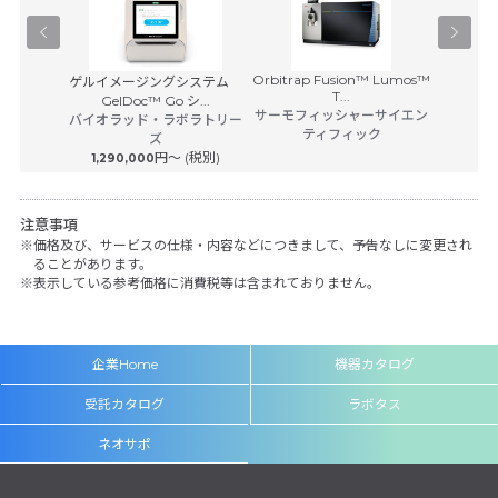
Orbitrap Fusion™ Lumos™
ゲルイメージングシステム
Q Exac
T...
 ジャパン
GelDoc™ Go シ...
サーモフィッシャーサイエン
サーモフ
バイオラッド・ラボラトリー
ティフィック
ズ
円〜 (税別)
1,290,000
注意事項
価格及び、サービスの仕様・内容などにつきまして、予告なしに変更され
ることがあります。
表示している参考価格に消費税等は含まれておりません。
企業Home
機器カタログ
受託カタログ
ラボタス
ネオサポ