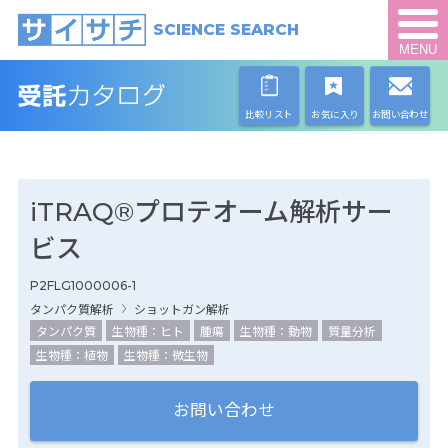
SCIENCE SEARCH
MENU
比較リスト
お気に入り
お問い合わせ
iTRAQ®プロテオーム解析サー
ビス
P2FLG1000006-1
タンパク質解析
ショットガン解析
タンパク質
生物種：ヒト
腫瘍
生物種：動物
質量分析
生物種：植物
生物種：微生物
お問い合わせ