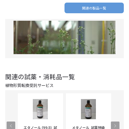
関連の製品一覧
関連の試薬・消耗品一覧
植物形質転換受託サービス
gical
エタノール (99.5)_試
メタノール_試薬特級
アセ