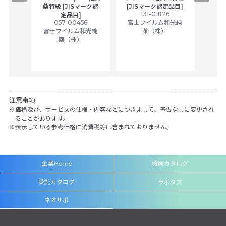
,
薬特級 [JISマーク認
[JISマーク認定品目]
tic
131-01826
富士
定品目]
ually
057-00456
富士フイルム和光純
ck of
富士フイルム和光純
薬（株）
薬（株）
her
c
注意事項
価格及び、サービスの仕様・内容などにつきまして、予告なしに変更され
ることがあります。
表示している参考価格に消費税等は含まれておりません。
企業Home
機器カタログ
受託カタログ
ラボタス
ネオサポ