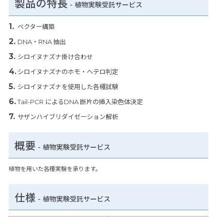
製品の特長
-
植物実験受託サービス
ベクター構築
DNA・RNA 抽出
シロイヌナズナ掛け合わせ
シロイヌナズナのホモ・ヘテロ判定
シロイヌナズナを使用した各種試験
Tail-PCR によるDNA 断片の挿入染色体決定
サザンハイブリダイゼーション解析
概要
- 植物実験受託サービス
植物を用いた各種実験を承ります。
仕様
-
植物実験受託サービス