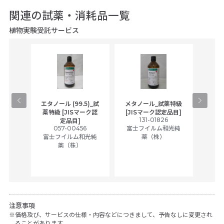
関連の試薬・消耗品一覧
植物実験受託サービス
gical
エタノール (99.5)_試
メタノール_試薬特級
アセ
,
薬特級 [JISマーク認
[JISマーク認定品目]
tic
131-01826
富士
定品目]
ually
057-00456
富士フイルム和光純
ck of
富士フイルム和光純
薬（株）
薬（株）
her
c
注意事項
価格及び、サービスの仕様・内容などにつきまして、予告なしに変更され
ることがあります。