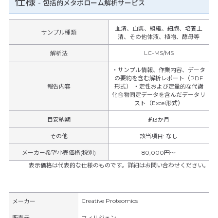
仕様
-
包括的メタボローム解析サービス
血清、血漿、組織、細胞、培養上
サンプル種類
清、その他体液、植物、酵母等
LC-MS/MS
解析法
・サンプル情報、作業内容、データ
の要約を含む解析レポート（PDF
報告内容
形式） ・定性および定量的な代謝
化合物同定データを含んだデータリ
スト（Excel形式）
目安納期
約3か月
その他
該当項目
:
なし
メーカー希望小売価格(税別)
80,000円〜
表示価格は代表的な仕様のものです。詳細はお問い合わせください。
Creative Proteomics
メーカー
販売元
フィルジェン