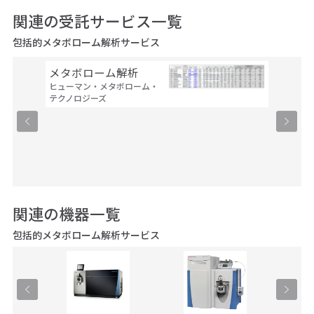
関連の受託サービス一覧
包括的メタボローム解析サービス
メタボローム解析
ω S
ヒューマン・メタボローム・
物質の
テクノロジーズ
析：メ
析）
ヒューマ
テクノロ
関連の機器一覧
包括的メタボローム解析サービス