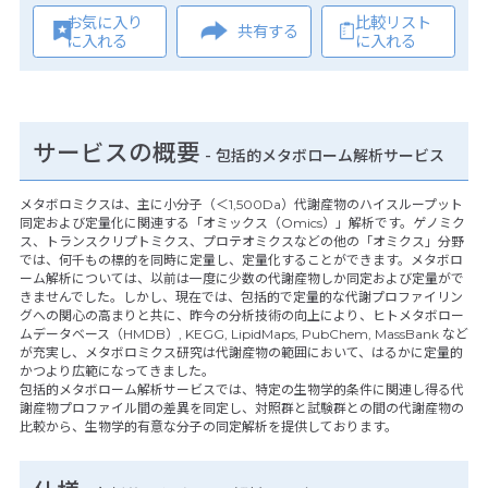
お気に入り
比較リスト
共有する
に入れる
に入れる
サービスの概要
- 包括的メタボローム解析サービス
メタボロミクスは、主に小分子（＜1,500Da）代謝産物のハイスループット
同定および定量化に関連する「オミックス（Omics）」解析です。ゲノミク
ス、トランスクリプトミクス、プロテオミクスなどの他の「オミクス」分野
では、何千もの標的を同時に定量し、定量化することができます。メタボロ
ーム解析については、以前は一度に少数の代謝産物しか同定および定量がで
きませんでした。しかし、現在では、包括的で定量的な代謝プロファイリン
グへの関心の高まりと共に、昨今の分析技術の向上により、ヒトメタボロー
ムデータベース（HMDB）, KEGG, LipidMaps, PubChem, MassBank など
が充実し、メタボロミクス研究は代謝産物の範囲において、はるかに定量的
かつより広範になってきました。
包括的メタボローム解析サービスでは、特定の生物学的条件に関連し得る代
謝産物プロファイル間の差異を同定し、対照群と試験群との間の代謝産物の
比較から、生物学的有意な分子の同定解析を提供しております。