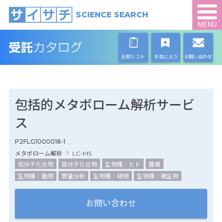
SCIENCE SEARCH
MENU
比較リスト
お気に入り
お問い合わせ
包括的メタボローム解析サービ
ス
P2FLG1000018-1
メタボローム解析
LC-MS
低分子化合物
高分子化合物
生物種：ヒト
腫瘍
生物種：動物
質量分析
生物種：植物
生物種：微生物
お問い合わせ