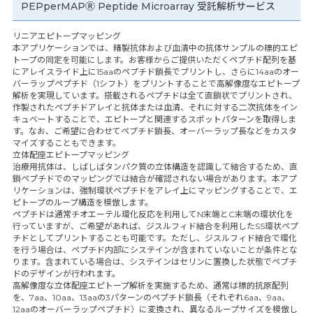
PEPperMAPⓇ Peptide Microarray 受託解析サービス
リニアエピトープマッピング
本アプリケーションでは、精製抗体および血清中の抗体サンプルの標的エピ
トープの同定を可能にします。お客様からご提供いただくペプチド配列を基
にアレイスライド上に15aaのペプチド鎖長でプリントし、さらに14aaのオー
バーラップペプチド（1シフト）をプリントすることで高解像度なエピトープ
解析を実現しています。搭載されるペプチドは全て直鎖状でプリントされ、
作製されたペプチドアレイと抗体または血清、それに対する二次抗体をイン
キュベートすることで、エピトープと関連するスポットパターンを取得しま
す。なお、ご希望に合わせてペプチド鎖長、オーバーラップ長などをカスタ
マイズすることもできます。
立体配座エピトープマッピング
治療用抗体は、しばしばタンパク質の立体構造を認識して結合するため、直
鎖ペプチドでのマッピングでは結合が確認されない場合があります。本アプ
リケーションは、強制環状ペプチドをアレイ上にマッピングすることで、エ
ピトープのループ構造を模倣します。
ペプチドは通常チオエーテル環化反応を利用してN末端とC末端の環状化を
行っていますが、ご希望があれば、ジスルフィド結合を利用したSS環状ペプ
チドとしてプリントすることも可能です。ただし、ジスルフィド結合で環化
を行う場合は、ペプチド内部にシステインが含まれていないことが条件とな
ります。含まれている場合は、システインはセリンに置換した状態でペプチ
ドのデザインが行われます。
高解像度な立体配座エピトープ解析を実施するため、通常は標的抗原配列
を、7aa、10aa、13aaの3パターンのペプチド鎖長（それぞれ6aa、9aa、
12aaのオーバーラップペプチド）に変換され、異なるループサイズを模倣し