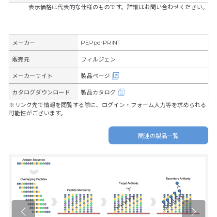
表示価格は代表的な仕様のものです。詳細はお問い合わせください。
PEPperPRINT
メーカー
販売元
フィルジェン
メーカーサイト
製品ページ
カタログダウンロード
製品カタログ
※リンク先で情報を閲覧する際に、ログイン・フォーム入力等を求められる
可能性がございます。
関連の製品一覧