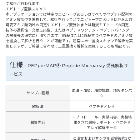
て解析が行われます。
エピトープ置換スキャン
本アプリケーションでは特定のエピトープあるいはすべてのペプチド配列の
アミノ酸部位を置換して、解析を行うことでエピトープにおける保存および
可変アミノ酸領域の同定やエピトープ変異体または新規ミモトープの同定、
抗体の選択性・交差反応性、またはペプチドワクチン・ペプチドバインダー
の開発等の研究に利用できます。1残基または2残基ずつペプチドのアミノ酸
を置換して解析を行うことが可能です。通常は単一置換スキャンで解析を実
施しますが、ご希望に合わせて二重置換で解析を実施することも可能です。
仕様
-
PEPperMAPⓇ Peptide Microarray 受託解析サ
ービス
血清・血漿、精製抗体、精製タンパ
サンプル種類
ク
解析法
ペプチドアレイ
・プロトコール、実験内容、実験結
報告内容
果を含む最終レポート ・ペプチド
アレイ解析データ
ご注文およびサンプル受領後約2か