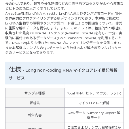
長のRNAであり、転写や分化制御などの生物学的プロセスやがんや心疾患な
どヒトの疾患に大きく関与しています。
ArrayStar社のLncRNA Arrayは、LncRNAおよびタンパク質コードmRNA
を体系的にプロファイリングする様デザインされており、本解析は複雑な
LncRNA生物学の解明やタンパク質コード遺伝子との関連性について、非常
に重要な解析データを提供します。また、このアレイは、包括的かつ厳密に
収集された最高のLncRNAコンテンツ (Reliable LncRNA)を有し、十分に実
験的に裏付けのあるデータソース(Gold Standard LncRNA)を利用すること
で、RNA-Seqよりも優れたLncRNAプロファイリングデータを提供します。
また本解析はサンプルのQCチェックから分析および解析までフルパッケー
ジのサービスとなっております。
仕様
-
Long non-coding RNA マイクロアレイ受託解析
サービス
サンプル種類
Total RNA (ヒト、マウス、ラット)
解析法
マイクロアレイ解析
Rawデータ Summary Report 解
報告内容
析データ
ご注文およびサンプル受領後約2か