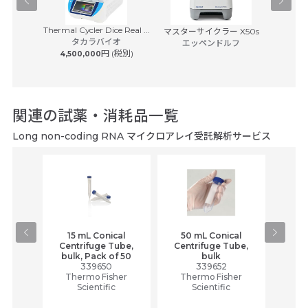
Thermal Cycler Dice Real ...
イスキャナ
マスターサイクラー X50s
BD Rhap
タカラバイオ
7...
エッペンドルフ
S
円 (税別)
4,500,000
日本ベク
 (税別)
8,50
関連の試薬・消耗品一覧
Long non-coding RNA マイクロアレイ受託解析サービス
15 mL Conical
50 mL Conical
10 m
P2
Centrifuge Tube,
Centrifuge Tube,
M
bulk, Pack of 50
bulk
pa
339650
339652
peel
Thermo Fisher
Thermo Fisher
wrap
Scientific
Scientific
Th