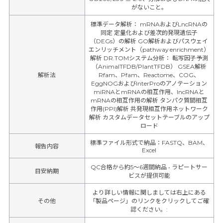
がないこと。
標準データ解析： mRNAおよびLncRNAの
同定 定量化および差次的発現遺伝子
（DEGs）の解析 GO解析およびパスウェイ
エンリッチメント（pathway enrichment）
解析 DR.TOMシステム分析： 転写因子予測
（AnimalTFDB/PlantTFDB） GSEA解析
解析法
Rfam、Pfam、Reactome、COG、
EggNOGおよびInterProのアノテーション
miRNAとmRNAの相互作用、IncRNAと
mRNAの相互作用の解析 タンパク質間相互
作用(PPI)解析 共発現相互作用ネットワーク
解析 カスタムデータセットテーブルのアップ
ロード
標準ファイル形式で納品：FASTQ、BAM、
報告内容
Excel
QC合格から約5～6週間納品 • ラピートサー
目安納期
ビスが提供可能
より詳しい情報に関しましては右上にある
その他
「製品ページ」のリンクをクリックしてご確
認ください。
: