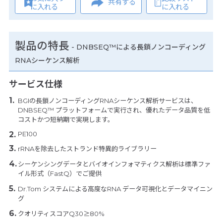
共有する
に入れる
に入れる
製品の特長
-
DNBSEQ™による長鎖ノンコーディング
RNAシーケンス解析
サービス仕様
BGIの長鎖ノンコーディングRNAシーケンス解析サービスは、
DNBSEQ™ プラットフォームで実行され、優れたデータ品質を低
コストかつ短納期で実現します。
PE100
rRNAを除去したストランド特異的ライブラリー
シーケンシングデータとバイオインフォマティクス解析は標準ファ
イル形式（FastQ）でご提供
Dr.Tom システムによる高度なRNA データ可視化とデータマイニン
グ
クオリティスコアQ30≥80%