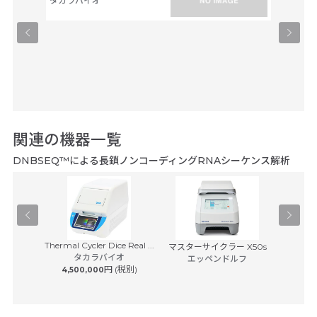
タカラバイオ
タカラバ
関連の機器一覧
DNBSEQ™による長鎖ノンコーディングRNAシーケンス解析
Thermal Cycler Dice Real ...
イスキャナ
マスターサイクラー X50s
BD Rhap
タカラバイオ
7...
エッペンドルフ
S
円 (税別)
4,500,000
日本ベク
 (税別)
8,50