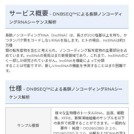
サービス概要
- DNBSEQ™による長鎖ノンコーディ
ングRNAシーケンス解析
長鎖ノンコーディングRNA（lncRNA）は、長さが200塩基以上を持ち、か
つタンパク質をコードしないRNAを指します。ヒトの場合、lncRNAは約3
万種
類の転写産物を含むと考えられ、ノンコーディング転写産物の主要部分を占
めています。lncRNAの発見はまだ新規領域であり、これまで、lncRNAのご
く一部しか研究されていません。lncRNAを機能によって分類
することは可能ですが、新しいlncRNAの機能を予測することはまだ困難で
す。
仕様
-
DNBSEQ™による長鎖ノンコーディングRNAシー
ケンス解析
様々な生物種のトータルRNA、血液、細胞
株、FFPE、新鮮凍結組織のサンプルを以下
の条件で処理することができます。 一般的な
サンプル種類
要件： 純度：OD260/280 ≥ 2.0、
OD260/230 ≥ 2.0、分解およびDNAの混入