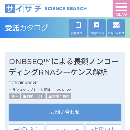
SCIENCE SEARCH
MENU
比較リスト
お気に入り
お問い合わせ
DNBSEQ™による長鎖ノンコー
ディングRNAシーケンス解析
P2BGJ1000021-1
トランスクリプトーム解析
RNA-Seq
RNA
生物種：ヒト
生物種：動物
お問い合わせ
お気に入り
比較リスト