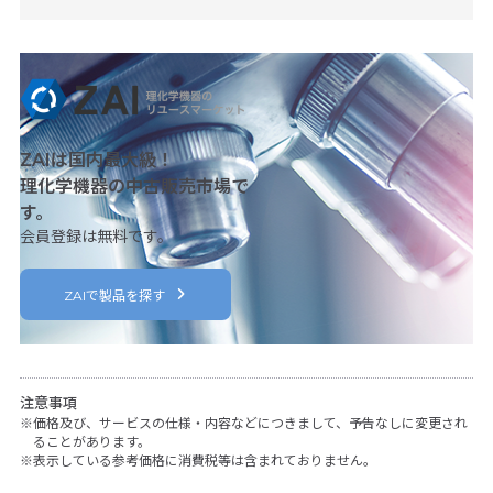
8,50
ZAIは国内最大級！
理化学機器の中古販売市場で
す。
会員登録は無料です。
ZAIで製品を探す
注意事項
価格及び、サービスの仕様・内容などにつきまして、予告なしに変更され
ることがあります。
表示している参考価格に消費税等は含まれておりません。