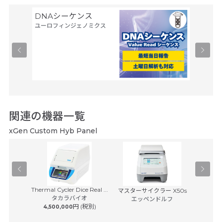
DNAシーケンス
シーケン
ユーロフィンジェノミクス
8連解
ファスマ
関連の機器一覧
xGen Custom Hyb Panel
Thermal Cycler Dice Real ...
イスキャナ
マスターサイクラー X50s
BD Rhap
タカラバイオ
7...
エッペンドルフ
S
円 (税別)
4,500,000
日本ベク
 (税別)