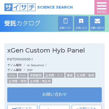
SCIENCE SEARCH
MENU
比較リスト
お気に入り
お問い合わせ
xGen Custom Hyb Panel
P2ITD1000005-1
ゲノム解析
re-Sequence
/
ゲノム解析
SNP
DNA
RNA
実験動物
生物種：ヒト
腫瘍
生物種：動物
生物種：植物
生物種：微生物
お問い合わせ
お気に入り
比較リスト