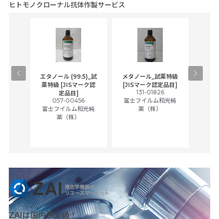
ヒトモノクローナル抗体作製サービス
ラン_
エタノール (99.5)_試
メタノール_試薬特級
アセ
Sマーク
薬特級 [JISマーク認
[JISマーク認定品目]
131-01826
富士
定品目]
5
057-00456
富士フイルム和光純
和光純
富士フイルム和光純
薬（株）
薬（株）
ZAIは国内最大級！