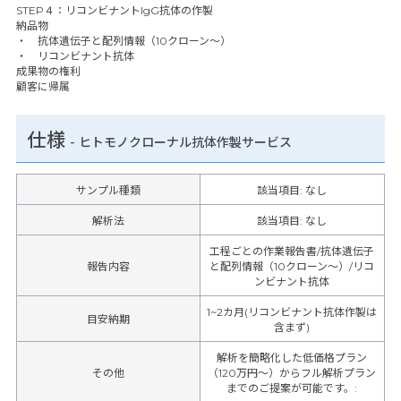
STEP４：リコンビナントIgG抗体の作製
納品物
・ 抗体遺伝子と配列情報（10クローン～）
・ リコンビナント抗体
成果物の権利
顧客に帰属
仕様
-
ヒトモノクローナル抗体作製サービス
サンプル種類
該当項目: なし
解析法
該当項目: なし
工程ごとの作業報告書/抗体遺伝子
報告内容
と配列情報（10クローン～）/リコ
ンビナント抗体
1~2カ月(リコンビナント抗体作製は
目安納期
含まず)
解析を簡略化した低価格プラン
その他
（120万円～）からフル解析プラン
までのご提案が可能です。
: