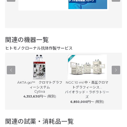
関連の機器一覧
ヒトモノクローナル抗体作製サービス
Agilent 
Pユニット
ÄKTA go™ クロマトグラフ
NGC 10 ml 中・高圧クロマ
アジレ
サービス
ィーシステム
トグラフィーシス...
Cytiva
 (税別)
バイオラッド・ラボラトリー
円〜 (税別)
4,353,630
ズ
円〜 (税別)
6,850,000
関連の試薬・消耗品一覧