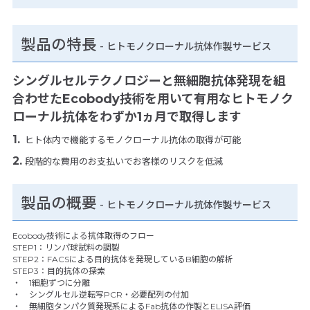
製品の特長
-
ヒトモノクローナル抗体作製サービス
シングルセルテクノロジーと無細胞抗体発現を組
合わせたEcobody技術を用いて有用なヒトモノク
ローナル抗体をわずか1ヵ月で取得します
ヒト体内で機能するモノクローナル抗体の取得が可能
段階的な費用のお支払いでお客様のリスクを低減
製品の概要
-
ヒトモノクローナル抗体作製サービス
Ecobody技術による抗体取得のフロー
STEP1：リンパ球試料の調製
STEP2：FACSによる目的抗体を発現しているB細胞の解析
STEP3：目的抗体の探索
・ 1細胞ずつに分離
・ シングルセル逆転写PCR・必要配列の付加
・ 無細胞タンパク質発現系によるFab抗体の作製とELISA評価