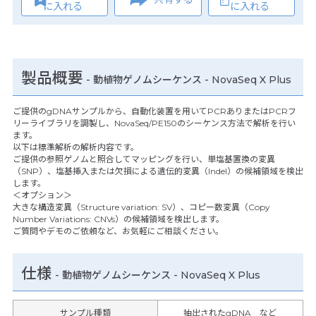
に入れる
に入れる
製品概要
- 動植物ゲノムシーケンス - NovaSeq X Plus
ご提供のgDNAサンプルから、自動化装置を用いてPCRありまたはPCRフ
リーライブラリを調製し、NovaSeq/PE150のシーケンス方法で解析を行い
ます。
以下は標準解析の解析内容です。
ご提供の参照ゲノムと照合してマッピングを行い、単塩基置換の変異
（SNP）、塩基挿入または欠損による遺伝的変異（Indel）の候補領域を検出
します。
＜オプション＞
大きな構造変異（Structure variation: SV）、コピー数変異（Copy
Number Variations: CNVs）の候補領域を検出します。
ご質問やデモのご依頼など、お気軽にご相談ください。
仕様
-
動植物ゲノムシーケンス - NovaSeq X Plus
サンプル種類
抽出されたgDNA など