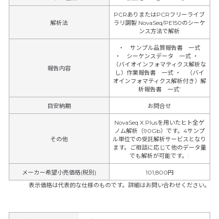
PCRありまたはPCRフリーライブ
解析法
ラリ調製 NovaSeq/PE150のシーケ
ンス方法で解析
・ サンプル品質報告書 一式
・ シーケンスデータ 一式 ・
（バイオインフォマティクス解析な
報告内容
し）作業報告書 一式 ・ （バイ
オインフォマティクス解析付き）解
析報告書 一式’
目安納期
お問合せ
NovaSeq X Plusを用いたヒト全ゲ
ノム解析（90Gb）です。4サンプ
その他
ル単位での受託解析サービスとなり
ます。ご相談に応じて他のデータ量
でも解析が可能です。
:
メーカー希望小売価格(税別)
101,800円
表示価格は代表的な仕様のものです。詳細はお問い合わせください。