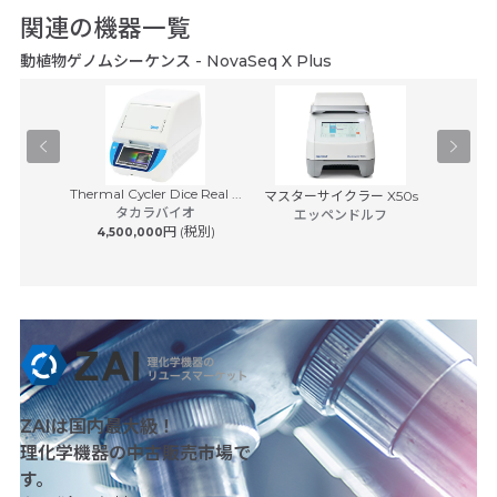
関連の機器一覧
動植物ゲノムシーケンス - NovaSeq X Plus
Thermal Cycler Dice Real ...
イスキャナ
マスターサイクラー X50s
BD Rhap
タカラバイオ
7...
エッペンドルフ
S
円 (税別)
4,500,000
日本ベク
 (税別)
8,50
ZAIは国内最大級！
理化学機器の中古販売市場で
す。