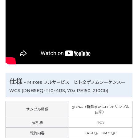
仕様
-
Mirxes フルサービス ヒト全ゲノムシーケンスー
WGS (DNBSEQ-T10×4RS, 70x PE150, 210Gb)
gDNA（新鮮またはFFPEサンプル
サンプル種類
由来）
NGS
解析法
報告内容
FASTQ、Data QC