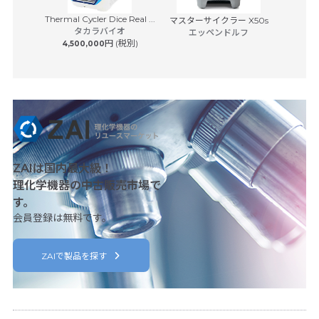
Thermal Cycler Dice Real ...
イスキャナ
マスターサイクラー X50s
BD Rhap
タカラバイオ
7...
エッペンドルフ
S
円 (税別)
4,500,000
日本ベク
 (税別)
8,50
ZAIは国内最大級！
理化学機器の中古販売市場で
す。
会員登録は無料です。
ZAIで製品を探す