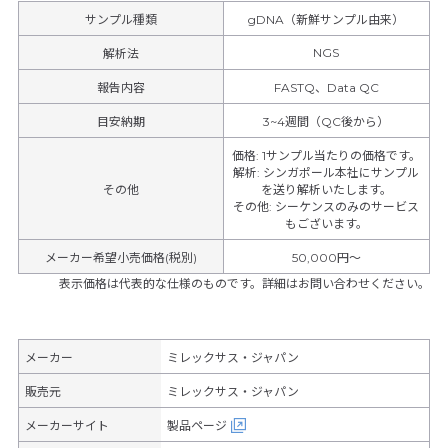
サンプル種類
gDNA（新鮮サンプル由来）
NGS
解析法
報告内容
FASTQ、Data QC
目安納期
3~4週間（QC後から）
価格
:
1サンプル当たりの価格です。
解析
:
シンガポール本社にサンプル
その他
を送り解析いたします。
その他
:
シーケンスのみのサービス
もございます。
メーカー希望小売価格(税別)
50,000円〜
表示価格は代表的な仕様のものです。詳細はお問い合わせください。
メーカー
ミレックサス・ジャパン
販売元
ミレックサス・ジャパン
メーカーサイト
製品ページ