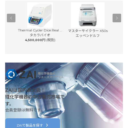
Thermal Cycler Dice Real ...
イスキャナ
マスターサイクラー X50s
BD Rhap
タカラバイオ
7...
エッペンドルフ
S
円 (税別)
4,500,000
日本ベク
 (税別)
8,50
ZAIは国内最大級！
理化学機器の中古販売市場で
す。
会員登録は無料です。
ZAIで製品を探す