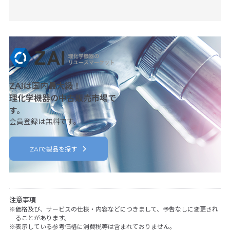
 (税別)
8,50
ZAIは国内最大級！
理化学機器の中古販売市場で
す。
会員登録は無料です。
ZAIで製品を探す
注意事項
価格及び、サービスの仕様・内容などにつきまして、予告なしに変更され
ることがあります。
表示している参考価格に消費税等は含まれておりません。