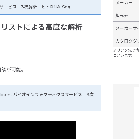
メーカー
スサービス 3次解析 ヒトRNA-Seq
販売元
ャリストによる高度な解析
メーカーサ
カタログダ
※リンク先で情
ございます。
相談が可能。
 Mirxes バイオインフォマティクスサービス 3次