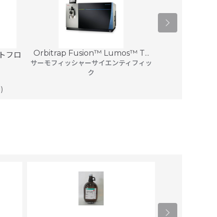
Orbitrap Fusion™ Lumos™ T...
トフロ
Q Exactive™ 
サーモフィッシャーサイエンティフィッ
サーモフィッシ
ク
)