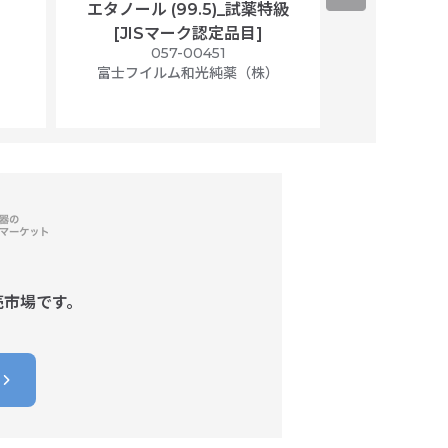
エタノール (99.5)_試薬特級
アセトニトリ
[JISマーク認定品目]
マト
）
057-00451
01
富士フイルム和光純薬（株）
富士フイル
売市場です。