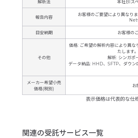
解析法
本社BIス
お客様のご要望により異なります。 例） 
報告内容
Net
目安納期
お客様の
価格
:
ご希望の解析内容により異な
たします
その他
解析
:
シンガポ
データ納品
:
HHD、SFTP、ダウ
メーカー希望小売
お
価格(税別)
表示価格は代表的な仕
関連の受託サービス一覧