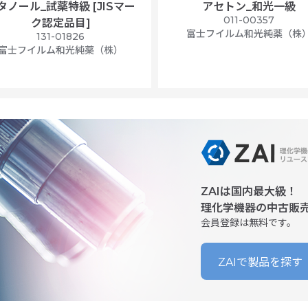
タノール_試薬特級 [JISマー
アセトン_和光一級
011-00357
ク認定品目]
富士フイルム和光純薬（株
131-01826
富士フイルム和光純薬（株）
ZAIは国内最大級！
理化学機器の中古販
会員登録は無料です。
ZAIで製品を探す