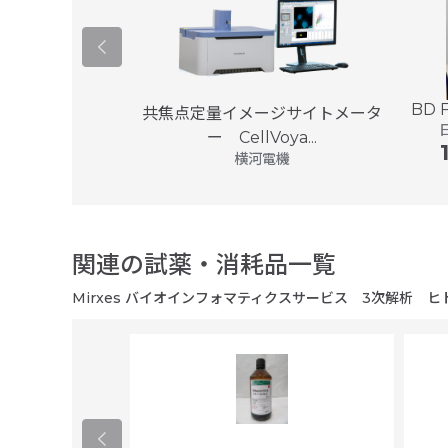
BD F
データ解析サーバ
共焦点定量イメージサイトメータ
プラ...
ー CellVoya...
エフ
横河電機
関連の試薬・消耗品一覧
Mirxes バイオインフォマティクスサービス 3次解析 ヒト