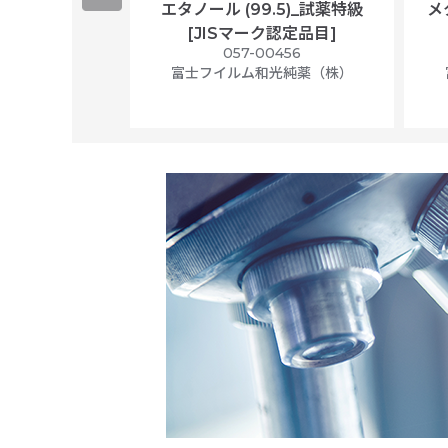
ological
エタノール (99.5)_試薬特級
メ
per/plastic
[JISマーク認定品目]
ally wrapped,
057-00456
f 100
富士フイルム和光純薬（株）
56N
 Scientific