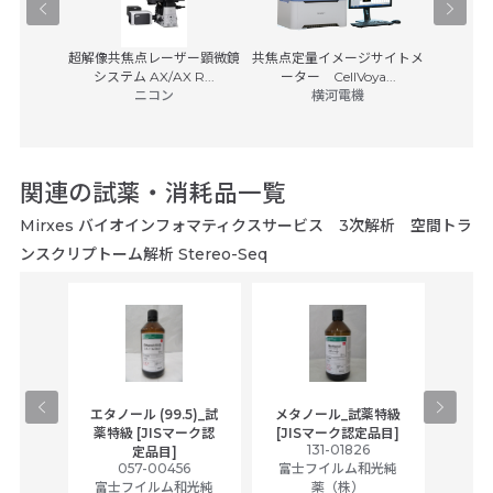
BD FACS
学顕微鏡
超解像共焦点レーザー顕微鏡
共焦点定量イメージサイトメ
0
システム AX/AX R...
ーター CellVoya...
日本ベク
子
ニコン
横河電機
(税別)
148,3
関連の試薬・消耗品一覧
Mirxes バイオインフォマティクスサービス 3次解析 空間トラ
ンスクリプトーム解析 Stereo-Seq
gical
エタノール (99.5)_試
メタノール_試薬特級
アセ
,
薬特級 [JISマーク認
[JISマーク認定品目]
tic
131-01826
富士
定品目]
ually
057-00456
富士フイルム和光純
ck of
富士フイルム和光純
薬（株）