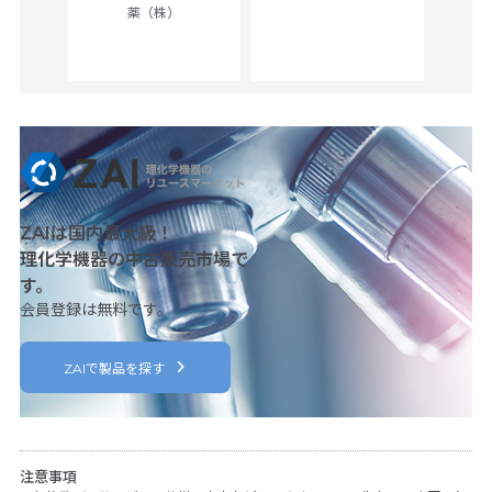
薬（株）
her
c
ZAIは国内最大級！
理化学機器の中古販売市場で
す。
会員登録は無料です。
ZAIで製品を探す
注意事項