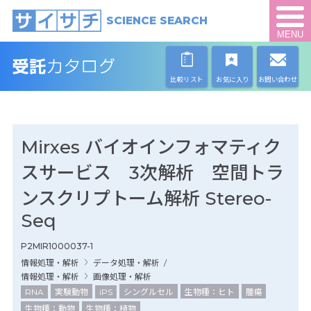
SCIENCE SEARCH
MENU
比較リスト
お気に入り
お問い合わせ
Mirxes バイオインフォマティク
スサービス 3次解析 空間トラ
ンスクリプトーム解析 Stereo-
Seq
P2MIR1000037-1
情報処理・解析
データ処理・解析
/
情報処理・解析
画像処理・解析
RNA
実験動物
iPS
シングルセル
生物種：ヒト
腫瘍
生物種：動物
生物種：植物