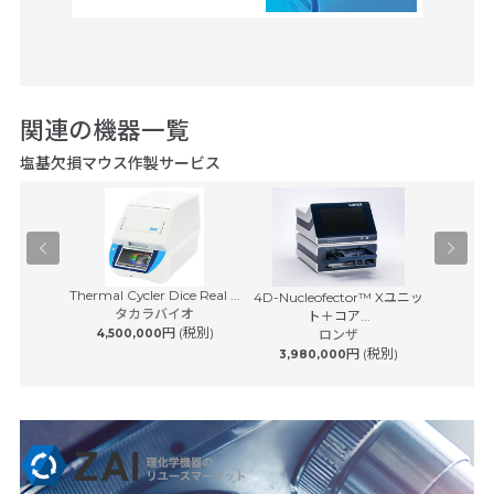
関連の機器一覧
塩基欠損マウス作製サービス
Thermal Cycler Dice Real ...
4D-Nucleofector™ Xユニッ
マスター
 ジャパン
タカラバイオ
ト＋コア...
エ
円 (税別)
4,500,000
ロンザ
円 (税別)
3,980,000