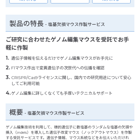
製品の特長
-
塩基欠損マウス作製サービス
ご研究に合わせたゲノム編集マウスを受託でお手
軽に作製
遺伝子情報を伝えるだけでゲノム編集マウスがお手元に
F1マウス作出で変異遺伝子の次世代への伝播を確認
CRISPR/Cas9ライセンスに関し、国内での研究用途について安心
してご利用可能
ゲノム編集に詳しくなくても手厚いテクニカルサポート
概要
- 塩基欠損マウス作製サービス
ゲノム編集技術を利用して、標的遺伝子に数塩基のランダムな塩基の欠損や
挿入（indels）を導入した遺伝子改変マウス（ノックアウトマウス）を作製
する受託サービスです。遺伝子情報、マウス系統などをお伝えいただけれ