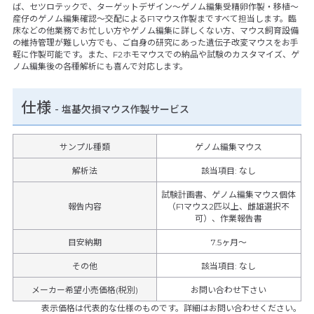
ば、セツロテックで、ターゲットデザイン～ゲノム編集受精卵作製・移植～
産仔のゲノム編集確認～交配によるF1マウス作製まですべて担当します。臨
床などの他業務でお忙しい方やゲノム編集に詳しくない方、マウス飼育設備
の維持管理が難しい方でも、ご自身の研究にあった遺伝子改変マウスをお手
軽に作製可能です。また、F2ホモマウスでの納品や試験のカスタマイズ、ゲ
ノム編集後の各種解析にも喜んで対応します。
仕様
-
塩基欠損マウス作製サービス
サンプル種類
ゲノム編集マウス
解析法
該当項目: なし
試験計画書、ゲノム編集マウス個体
報告内容
（F1マウス2匹以上、雌雄選択不
可）、作業報告書
目安納期
7.5ヶ月～
その他
該当項目
:
なし
メーカー希望小売価格(税別)
お問い合わせ下さい
表示価格は代表的な仕様のものです。詳細はお問い合わせください。