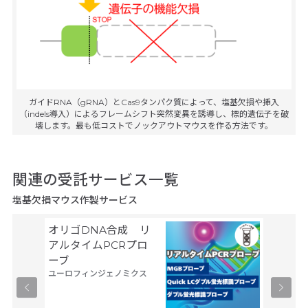
ガイドRNA（gRNA）とCas9タンパク質によって、塩基欠損や挿入
（indels導入）によるフレームシフト突然変異を誘導し、標的遺伝子を破
壊します。最も低コストでノックアウトマウスを作る方法です。
関連の受託サービス一覧
塩基欠損マウス作製サービス
オリゴDNA合成 リ
Gene
サーモフ
アルタイムPCRプロ
ティフィ
ーブ
ユーロフィンジェノミクス