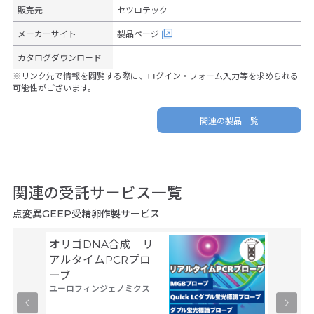
販売元
セツロテック
メーカーサイト
製品ページ
カタログダウンロード
※リンク先で情報を閲覧する際に、ログイン・フォーム入力等を求められる
可能性がございます。
関連の製品一覧
関連の受託サービス一覧
点変異GEEP受精卵作製サービス
オリゴDNA合成 リ
Gene
サーモフ
アルタイムPCRプロ
ティフィ
ーブ
ユーロフィンジェノミクス