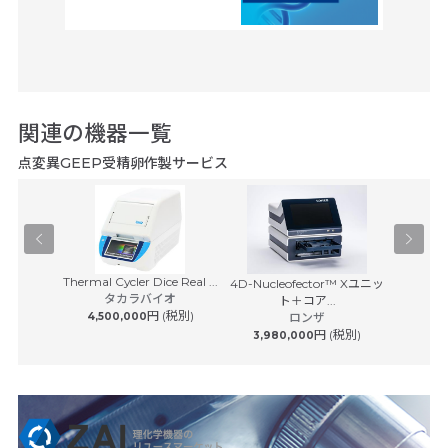
関連の機器一覧
点変異GEEP受精卵作製サービス
Thermal Cycler Dice Real ...
4D-Nucleofector™ Xユニッ
マスター
 ジャパン
タカラバイオ
ト＋コア...
エ
円 (税別)
4,500,000
ロンザ
円 (税別)
3,980,000