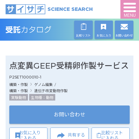
SCIENCE SEARCH
MENU
比較リスト
お気に入り
お問い合わせ
点変異GEEP受精卵作製サービス
P2SET1000010-1
構築・作製
ゲノム編集
/
構築・作製
遺伝子改変動物作製
実験動物
生物種：動物
お問い合わせ
お気に入り
比較リスト
共有する
に入れる
に入れる