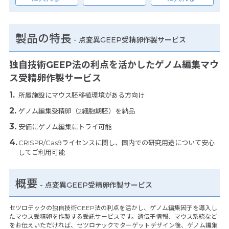
製品の特長
-
点変異GEEP受精卵作製サービス
独自技術GEEP法の利点を活かしたゲノム編集マウ
ス受精卵作製サービス
所属施設にマウス胚移植環境がある方向け
ゲノム編集受精卵（2細胞期胚）を納品
安価にゲノム編集にトライ可能
CRISPR/Cas9ライセンスに関し、国内での研究用途について安心
してご利用可能
概要
- 点変異GEEP受精卵作製サービス
セツロテックの独自技術GEEP法の利点を活かし、ゲノム編集因子を導入し
たマウス受精卵を作製する受託サービスです。遺伝子情報、マウス系統など
をお伝えいただければ、セツロテックでターゲットデザイン後、ゲノム編集