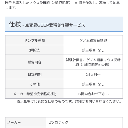
因子を導入したマウス受精卵（2細胞期胚）100個を作製し、凍結して納品
します。
仕様
-
点変異GEEP受精卵作製サービス
サンプル種類
ゲノム編集受精卵
解析法
該当項目: なし
試験計画書、ゲノム編集マウス受精
報告内容
卵（2細胞期胚100個）
目安納期
2.5ヵ月～
その他
該当項目
:
なし
メーカー希望小売価格(税別)
お問い合わせ下さい
表示価格は代表的な仕様のものです。詳細はお問い合わせください。
メーカー
セツロテック