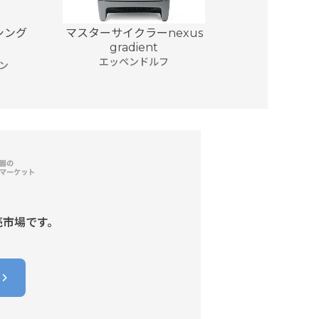
 シング
マスターサイクラーnexus
マスターサイク
gradient
エッ
エッペンドルフ
ン
売市場です。