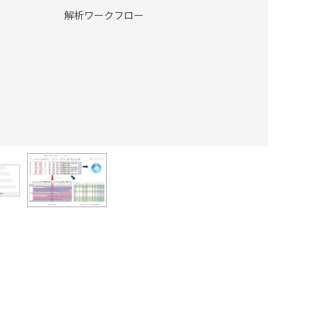
解析ワークフロー
解析結
(SNV
てエク