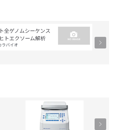
ト全ゲノムシーケンス
シーケンス Pr
ヒトエクソーム解析
レート解析（
カラバイオ
ン）
ファスマック