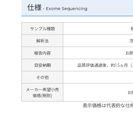
仕様
-
Exome Sequencing
サンプル種類
解析法
報告内容
お
目安納期
品質評価通過後、約1.5ヵ月
その他
メーカー希望小売
お
価格(税別)
表示価格は代表的な仕