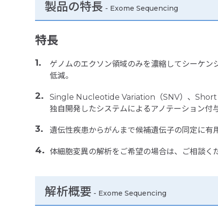
製品の特長
-
Exome Sequencing
特長
ゲノムのエクソン領域のみを濃縮してシーケン
低減。
Single Nucleotide Variation（SNV）、Shor
独自開発したシステムによるアノテーション付
遺伝性疾患からがんまで候補遺伝子の同定に有
体細胞変異の解析をご希望の場合は、ご相談く
解析概要
- Exome Sequencing