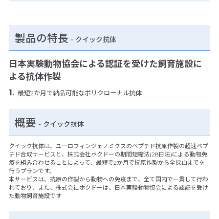
製品の特長
-
クイック抗体
日本実験動物協会による認証を受けた飼育施設に
よる抗体作製
最短2か月で納品可能なポリクローナル抗体
概要
- クイック抗体
クイック抗体は、ユーロフィンジェノミクスのペプチド抗原作製の超速ペプ
チド合成サービスと、株式会社ホクドーの期間短縮法(28日法)による動物免
疫を組み合わせることによって、最短で2か月で抗原作製から全採血までを
行うプランです。
本サービスは、抗原の作製から動物への免疫まで、全て国内で一貫して行わ
れており、また、株式会社ホクドーは、日本実験動物協会による認証を受け
た動物飼育施設です