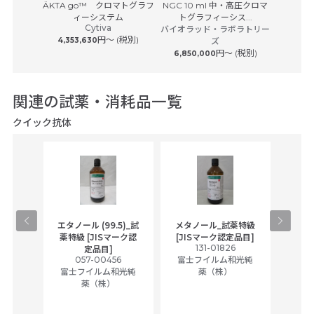
Agilent 
Pユニット
ÄKTA go™ クロマトグラフ
NGC 10 ml 中・高圧クロマ
アジレ
サービス
ィーシステム
トグラフィーシス...
Cytiva
 (税別)
バイオラッド・ラボラトリー
円〜 (税別)
4,353,630
ズ
円〜 (税別)
6,850,000
関連の試薬・消耗品一覧
クイック抗体
ラン_
エタノール (99.5)_試
メタノール_試薬特級
アセ
Sマーク
薬特級 [JISマーク認
[JISマーク認定品目]
131-01826
富士
定品目]
5
057-00456
富士フイルム和光純
和光純
富士フイルム和光純
薬（株）
薬（株）