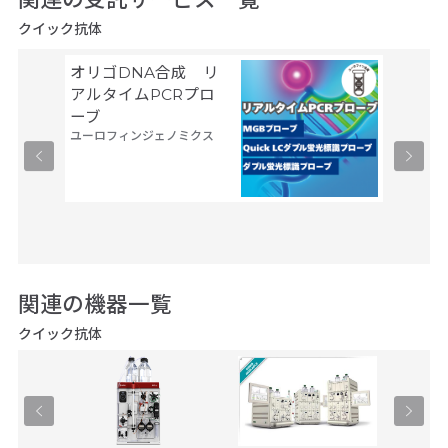
クイック抗体
オリゴDNA合成 リ
Gene
サーモフ
アルタイムPCRプロ
ティフィ
ーブ
ユーロフィンジェノミクス
関連の機器一覧
クイック抗体