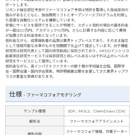
ポートします。
リガンド結合部位予測やファーマコフォア予測は特許を取得した独自技術の
強みがあるとともに、独自開発ソフトとオープンソースプログラムを利用し
た高度な自動化システムを構築しています。
安価にサービスを提供できることが特徴で、スポット契約の場合の基本料金
が一般は20万円、アカデミック10万円。さらに計算する内容に応じて費用
が加算される料金体系となっています。
低料金ながら、成果報告書の品質は業界トップレベルであり、そのまま論文
として投稿可能な水準のものを短期間で仕上げて提出しています。分子機能
研究所は研究代表として国の研究助成に採択されており、MFDDインシリコ
創薬受託研究サービスでは採択研究と同レベルあるいはそれ以上のレベルの
研究をサービスとして提供しています。
低料金ながら、高インパクトファクターの数十報の学術論文出版、国際学
会・国際会議・国内学会発表、特許明細書出願を支援してきた業界トップク
ラスの豊富な実績があります。
仕様
-
ファーマコフォアモデリング
サンプル種類
SDF、MOL2、ChemDraw(.CDX)
解析法
ファーマコフォアアラインメント
ファーマコフォア情報、作業データ一
報告内容