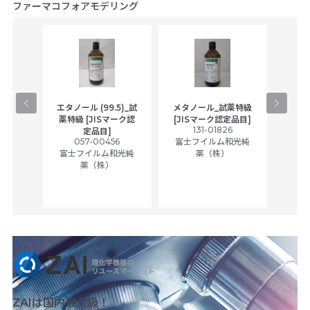
ファーマコフォアモデリング
速液体
エタノール (99.5)_試
メタノール_試薬特級
アセ
フ用
薬特級 [JISマーク認
[JISマーク認定品目]
1
131-01826
富士
定品目]
和光純
057-00456
富士フイルム和光純
富士フイルム和光純
薬（株）
薬（株）
ZAIは国内最大級！