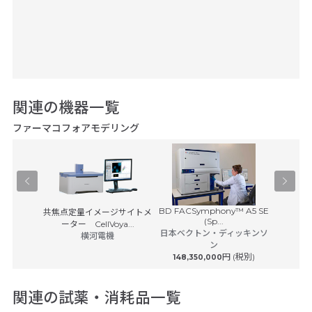
関連の機器一覧
ファーマコフォアモデリング
BD FACSymphony™ A5 SE
Orbitra
ルフリー解析
共焦点定量イメージサイトメ
(Sp...
ーター CellVoya...
日本ベクトン・ディッキンソ
サーモフ
o
横河電機
ン
円 (税別)
148,350,000
関連の試薬・消耗品一覧