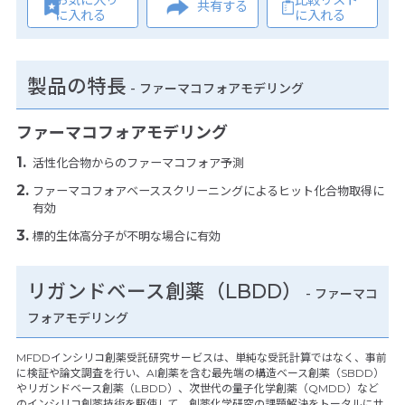
共有する
に入れる
に入れる
製品の特長
-
ファーマコフォアモデリング
ファーマコフォアモデリング
活性化合物からのファーマコフォア予測
ファーマコフォアベーススクリーニングによるヒット化合物取得に
有効
標的生体高分子が不明な場合に有効
リガンドベース創薬（LBDD）
- ファーマコ
フォアモデリング
MFDDインシリコ創薬受託研究サービスは、単純な受託計算ではなく、事前
に検証や論文調査を行い、AI創薬を含む最先端の構造ベース創薬（SBDD）
やリガンドベース創薬（LBDD）、次世代の量子化学創薬（QMDD）など
のインシリコ創薬技術を駆使して、創薬化学研究の課題解決をトータルにサ