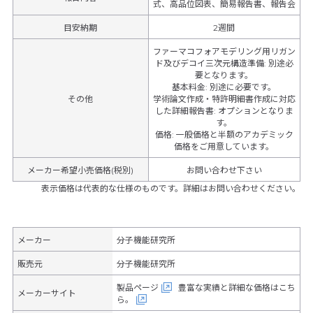
式、高品位図表、簡易報告書、報告会
目安納期
2週間
ファーマコフォアモデリング用リガン
ド及びデコイ三次元構造準備
:
別途必
要となります。
基本料金
:
別途に必要です。
その他
学術論文作成・特許明細書作成に対応
した詳細報告書
:
オプションとなりま
す。
価格
:
一般価格と半額のアカデミック
価格をご用意しています。
メーカー希望小売価格(税別)
お問い合わせ下さい
表示価格は代表的な仕様のものです。詳細はお問い合わせください。
メーカー
分子機能研究所
販売元
分子機能研究所
製品ページ
豊富な実績と詳細な価格はこち
メーカーサイト
ら。